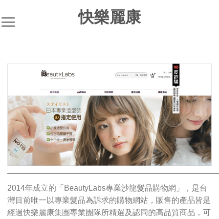
S
快樂麗康
k
i
p
t
o
c
o
n
t
e
n
t
2014年成立的「BeautyLabs專業沙龍髮品購物網」，是台
灣目前唯一以專業髮品為訴求的購物網站，販售的產品皆是
經過快樂麗康集團專業團隊所精選及認同的高品質商品，可