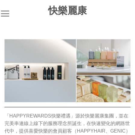
S
快樂麗康
k
i
p
t
o
c
o
n
t
e
n
t
「HAPPYREWARDS快樂禮遇」源於快樂麗康集團，並在
完美串連線上線下的服務理念所誕生，在快速變化的網路世
代中，提供喜愛快樂的會員顧客（HAPPYHAIR、GENIC）