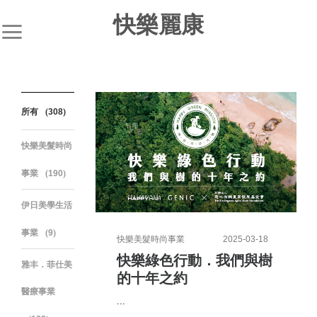
S
快樂麗康
k
i
p
t
o
所有
308
c
o
快樂美髮時尚
n
t
事業
190
e
n
伊日美學生活
t
事業
9
快樂美髮時尚事業
2025-03-18
快樂綠色行動．我們與樹
雅丰．菲仕美
的十年之約
醫療事業
...