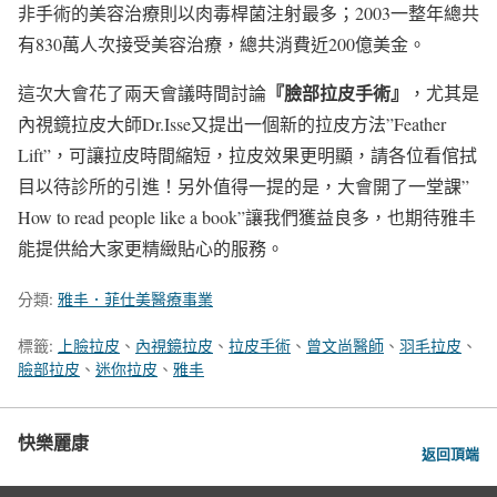
非手術的美容治療則以肉毒桿菌注射最多；2003一整年總共
有830萬人次接受美容治療，總共消費近200億美金。
『臉部拉皮手術』
這次大會花了兩天會議時間討論
，尤其是
內視鏡拉皮大師Dr.Isse又提出一個新的拉皮方法”Feather
Lift”，可讓拉皮時間縮短，拉皮效果更明顯，請各位看倌拭
目以待診所的引進！另外值得一提的是，大會開了一堂課”
How to read people like a book”讓我們獲益良多，也期待雅丰
能提供給大家更精緻貼心的服務。
分類:
雅丰．菲仕美醫療事業
標籤:
上臉拉皮
、
內視鏡拉皮
、
拉皮手術
、
曾文尚醫師
、
羽毛拉皮
、
臉部拉皮
、
迷你拉皮
、
雅丰
快樂麗康
返回頂端