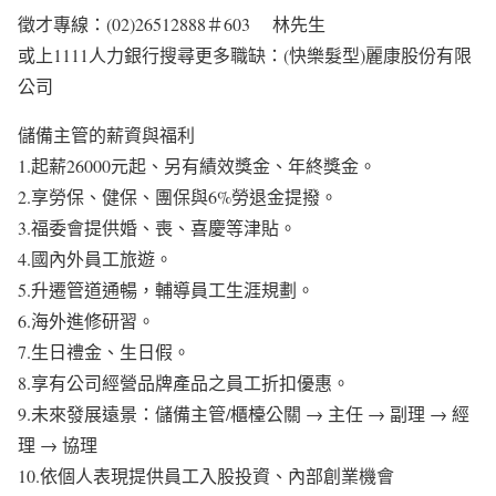
徵才專線：(02)26512888＃603 林先生
或上1111人力銀行搜尋更多職缺：(快樂髮型)麗康股份有限
公司
儲備主管的薪資與福利
1.起薪26000元起、另有績效獎金、年終獎金。
2.享勞保、健保、團保與6%勞退金提撥。
3.福委會提供婚、喪、喜慶等津貼。
4.國內外員工旅遊。
5.升遷管道通暢，輔導員工生涯規劃。
6.海外進修研習。
7.生日禮金、生日假。
8.享有公司經營品牌產品之員工折扣優惠。
9.未來發展遠景：儲備主管/櫃檯公關 → 主任 → 副理 → 經
理 → 協理
10.依個人表現提供員工入股投資、內部創業機會