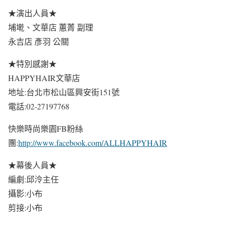
★演出人員★
埔墘、文華店 蕙菁 副理
永吉店 彥羽 公關
★特別感謝★
HAPPYHAIR文華店
地址:台北市松山區興安街151號
電話:02-27197768
快樂時尚樂園FB粉絲
團:
http://www.facebook.com/ALLHAPPYHAIR
★幕後人員★
編劇:邱泠主任
攝影:小布
剪接:小布