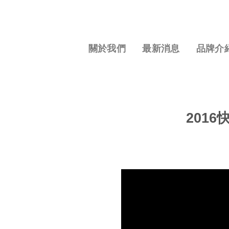
S
k
i
p
關於我們
最新消息
品牌介
t
o
c
o
n
2016快
t
e
n
t