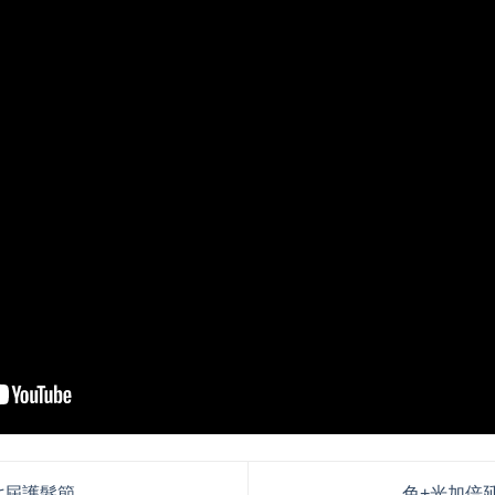
 第七屆護髮節
色+光加倍