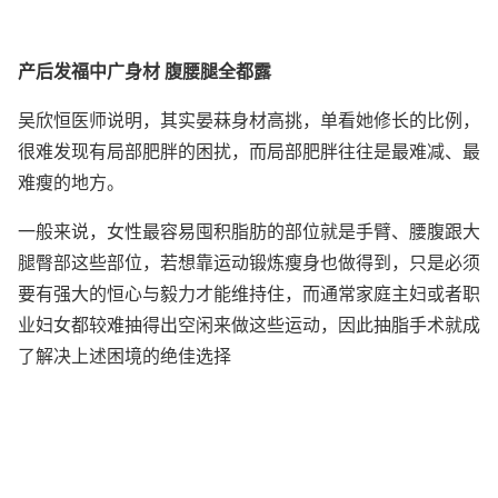
产后发福中广身材 腹腰腿全都露
吴欣恒医师说明，其实晏菻身材高挑，单看她修长的比例，
很难发现有局部肥胖的困扰，而局部肥胖往往是最难减、最
难瘦的地方。
一般来说，女性最容易囤积脂肪的部位就是手臂、腰腹跟大
腿臀部这些部位，若想靠运动锻炼瘦身也做得到，只是必须
要有强大的恒心与毅力才能维持住，而通常家庭主妇或者职
业妇女都较难抽得出空闲来做这些运动，因此抽脂手术就成
了解决上述困境的绝佳选择