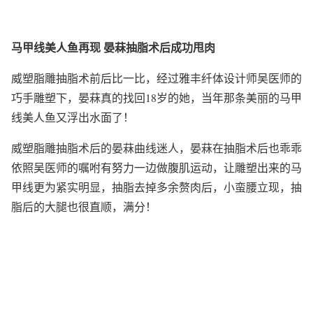
马甲线美人鱼再现 晏菻抽脂术后成功甩肉
威塑脂雕抽脂术前后比一比，经过雅丰纤体设计师吴医师的
巧手雕塑下，晏菻真的找回18岁的她，当年那条美丽的马甲
线美人鱼又浮出水面了！
威塑脂雕抽脂术后的晏菻曲线迷人，晏菻在抽脂术后也乖乖
依照吴医师的嘱咐有努力一边做腹肌运动，让雕塑出来的马
甲线更为紧实明显，抽脂去掉多余赘肉后，小蛮腰立现，抽
脂后的大腿也很直顺，满分！