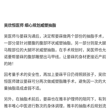
吴欣恒医师 细心规划威塑抽脂
吴医师与晏菻沟通后，决定帮晏菻做两个部份的抽脂手术，
一部分是针对腰腹的腹部环状威塑抽脂，另一部分则是大腿
马鞍部位的大腿环状威塑抽脂，在手术规划时，吴医师也允
诺要帮晏菻的腹部雕塑出马甲线，让晏菻的身材更接近产前
的她！
因考量手术的安全性，再加上晏菻平日仍得照顾孩子，吴欣
恒医师建议晏菻可分两次做威塑脂雕手术，避免因一次的大
量抽脂造成虚弱不适。
另外，在抽脂术前后，晏菻也在雅丰护理师的陪同下，有到
雅丰唯心中医进行数次的身体调理，雅丰的抽脂术后规划流