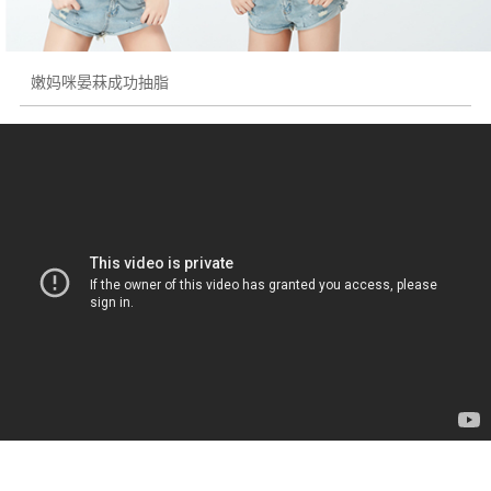
嫩妈咪晏菻成功抽脂