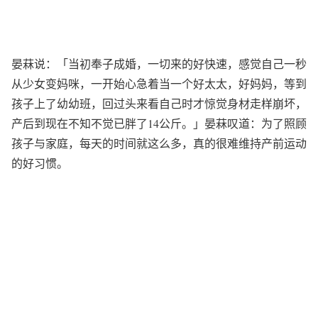
晏菻说：「当初奉子成婚，一切来的好快速，感觉自己一秒
从少女变妈咪，一开始心急着当一个好太太，好妈妈，等到
孩子上了幼幼班，回过头来看自己时才惊觉身材走样崩坏，
产后到现在不知不觉已胖了14公斤。」晏菻叹道：为了照顾
孩子与家庭，每天的时间就这么多，真的很难维持产前运动
的好习惯。