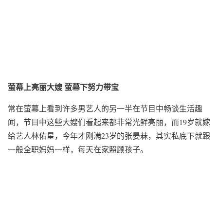
萤幕上亮丽大嫂 萤幕下努力带宝
常在萤幕上看到许多男艺人的另一半在节目中畅谈生活趣
闻，节目中这些大嫂们看起来都非常光鲜亮丽，而19岁就嫁
给艺人林佑星，今年才刚满23岁的张晏菻，其实私底下就跟
一般全职妈妈一样，每天在家照顾孩子。