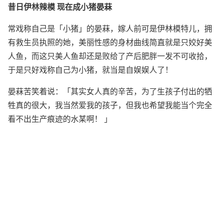
昔日伊林辣模 现在成小猪晏菻
常戏称自己是「小猪」的晏菻，嫁人前可是伊林模特儿，拥
有救生员执照的她，美丽性感的身材曲线简直就是只姣好美
人鱼，而这只美人鱼却还是败给了产后肥胖一发不可收拾，
于是只好戏称自己为小猪，就当是自娱娱人了！
晏菻苦笑着说：「其实女人真的辛苦，为了生孩子付出的牺
牲真的很大，我当然爱我的孩子，但我也希望我能当个完全
看不出生产痕迹的水某啊！ 」