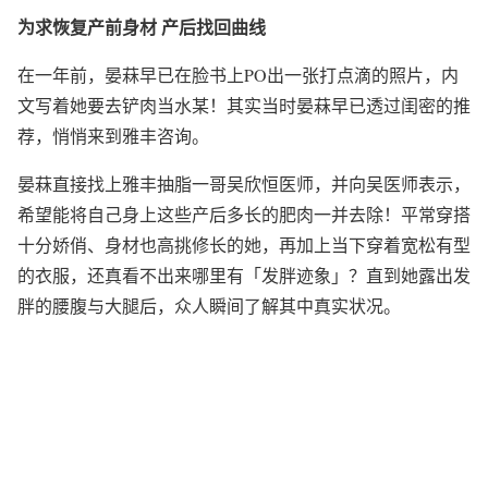
为求恢复产前身材 产后找回曲线
在一年前，晏菻早已在脸书上PO出一张打点滴的照片，内
文写着她要去铲肉当水某！其实当时晏菻早已透过闺密的推
荐，悄悄来到雅丰咨询。
晏菻直接找上雅丰抽脂一哥吴欣恒医师，并向吴医师表示，
希望能将自己身上这些产后多长的肥肉一并去除！平常穿搭
十分娇俏、身材也高挑修长的她，再加上当下穿着宽松有型
的衣服，还真看不出来哪里有「发胖迹象」？直到她露出发
胖的腰腹与大腿后，众人瞬间了解其中真实状况。