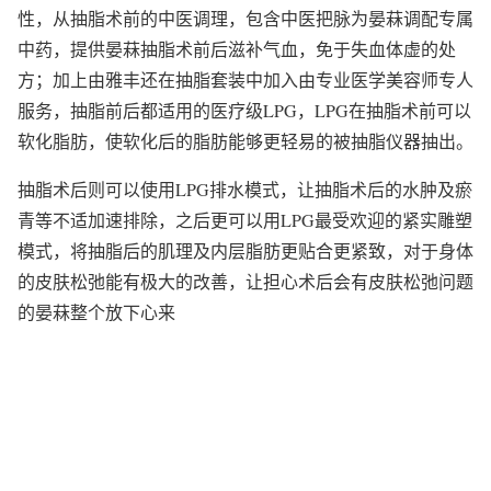
性，从抽脂术前的中医调理，包含中医把脉为晏菻调配专属
中药，提供晏菻抽脂术前后滋补气血，免于失血体虚的处
方；加上由雅丰还在抽脂套装中加入由专业医学美容师专人
服务，抽脂前后都适用的医疗级LPG，LPG在抽脂术前可以
软化脂肪，使软化后的脂肪能够更轻易的被抽脂仪器抽出。
抽脂术后则可以使用LPG排水模式，让抽脂术后的水肿及瘀
青等不适加速排除，之后更可以用LPG最受欢迎的紧实雕塑
模式，将抽脂后的肌理及内层脂肪更贴合更紧致，对于身体
的皮肤松弛能有极大的改善，让担心术后会有皮肤松弛问题
的晏菻整个放下心来