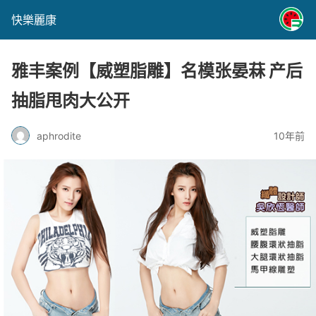
快樂麗康
雅丰案例【威塑脂雕】名模张晏菻 产后
抽脂甩肉大公开
aphrodite
10年前