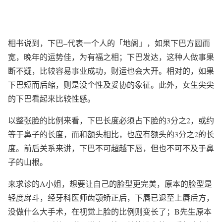
相书说到，下巴–代表一个人的「地阁」，如果下巴方圆而
宽，晚年的运势佳，为有福之相；下巴发达，这种人做事果
断不疑，比较容易事业成功，财运也会大开。相对的，如果
下巴短而后缩，则是没个性及妥协的象征。此外，女生尖尖
的下巴看起来比较性感。
以整张脸的比例来看，下巴长度必须占下脸的3分之2，或约
等于鼻子的长度，而和额头相比，也应有额头的3分之2的长
度。前后关系来讲，下巴不可超越下唇，但也不可不及于鼻
子的山根。
来求诊的A小姐，想要让自己的脸型更完美，原本的脸型是
轻度戽斗，经牙科医师齿颚矫正后，下唇已退至上唇后方，
没做什么大手术，在视觉上脸的比例则变长了；B先生原本