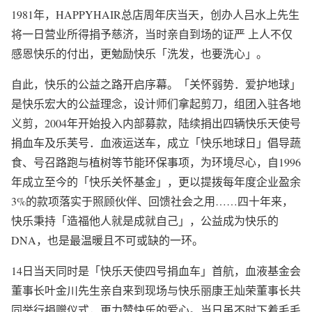
1981年，HAPPYHAIR总店周年庆当天，创办人吕水上先生
将一日营业所得捐予慈济，当时亲自到场的证严 上人不仅
感恩快乐的付出，更勉励快乐「洗发，也要洗心」。
自此，快乐的公益之路开启序幕。「关怀弱势．爱护地球」
是快乐宏大的公益理念，设计师们拿起剪刀，组团入驻各地
义剪，2004年开始投入内部募款，陆续捐出四辆快乐天使号
捐血车及乐芙号．血液运送车，成立「快乐地球日」倡导蔬
食、号召路跑与植树等节能环保事项，为环境尽心，自1996
年成立至今的「快乐关怀基金」，更以提拨每年度企业盈余
3%的款项落实于照顾伙伴、回馈社会之用……四十年来，
快乐秉持「造福他人就是成就自己」，公益成为快乐的
DNA，也是最温暖且不可或缺的一环。
14日当天同时是「快乐天使四号捐血车」首航，血液基金会
董事长叶金川先生亲自来到现场与快乐丽康王灿荣董事长共
同举行捐赠仪式，更力赞快乐的爱心。当日虽不时下着毛毛