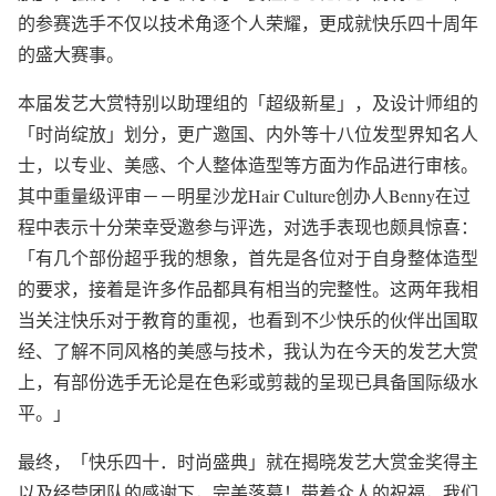
的参赛选手不仅以技术角逐个人荣耀，更成就快乐四十周年
的盛大赛事。
本届发艺大赏特别以助理组的「超级新星」，及设计师组的
「时尚绽放」划分，更广邀国、内外等十八位发型界知名人
士，以专业、美感、个人整体造型等方面为作品进行审核。
其中重量级评审－－明星沙龙Hair Culture创办人Benny在过
程中表示十分荣幸受邀参与评选，对选手表现也颇具惊喜：
「有几个部份超乎我的想象，首先是各位对于自身整体造型
的要求，接着是许多作品都具有相当的完整性。这两年我相
当关注快乐对于教育的重视，也看到不少快乐的伙伴出国取
经、了解不同风格的美感与技术，我认为在今天的发艺大赏
上，有部份选手无论是在色彩或剪裁的呈现已具备国际级水
平。」
最终，「快乐四十．时尚盛典」就在揭晓发艺大赏金奖得主
以及经营团队的感谢下，完美落幕！带着众人的祝福，我们