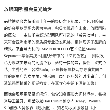
放眼国际
盛会星光灿烂
品牌博览会为快乐四十年来的经历留下纪录，而10/14晚间
的盛会更以两场大秀为主轴，积极表现迎向未来、放眼国际
的概念－－由快乐曲线造型团队所打造的「袭卷浪潮」，带
来符合亚洲市场的高质感专业烫发风格，更体现源于品牌的
精致。来自意大利的EMMEDICIOTTO艺术总监Mauro
Sopranzetti率领其技术团队所带来的「义式色艺」，则以发
色力现欧美最新的潮流色彩！值得一提的是，担任「义式色
艺」主秀的巴西名模Paula，正是快乐与林炳存导演共同合
作的形象广告女主角，快乐四十周年以巧妙的时尚串连，创
造流畅而精采的视觉飨宴，在嘉宾心中留下深刻印象！
而晚会现场更是星光闪烁，包含知名摄影大师林炳存、名模
秀导王圣芬、明星沙龙Hair Culture创办人Benny、Women
510创办人吴依霖（陆小曼）、知名彩妆师张景凯（小