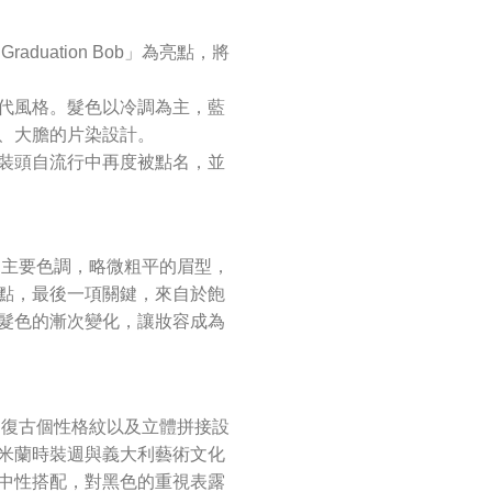
uation Bob」為亮點，將
現代風格。髮色以冷調為主，藍
、大膽的片染設計。
後梳西裝頭自流行中再度被點名，並
為主要色調，略微粗平的眉型，
點，最後一項關鍵，來自於飽
髮色的漸次變化，讓妝容成為
、復古個性格紋以及立體拼接設
米蘭時裝週與義大利藝術文化
中性搭配，對黑色的重視表露