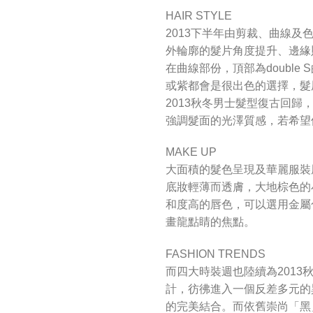
HAIR STYLE
2013下半年由剪裁、曲線及色
外輪廓的髮片角度提升、邊緣
在曲線部份，頂部為doubl
或紫都會是很出色的選擇，髮
2013秋冬男士髮型復古回歸，
強調髮面的光澤質感，若希望
MAKE UP
大面積的髮色呈現及華麗服裝
底妝輕薄而透膚，大地棕色的
和度高的唇色，可以選用金屬
畫龍點睛的焦點。
FASHION TRENDS
而四大時裝週也陸續為201
計，彷彿進入一個反差多元的
的完美結合。而依舊崇尚「黑