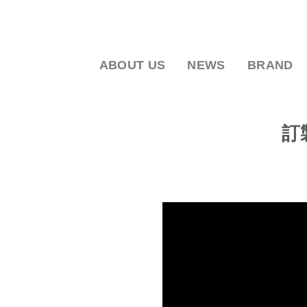
S
k
i
p
ABOUT US
NEWS
BRAND
t
o
c
o
訂
n
t
e
n
t