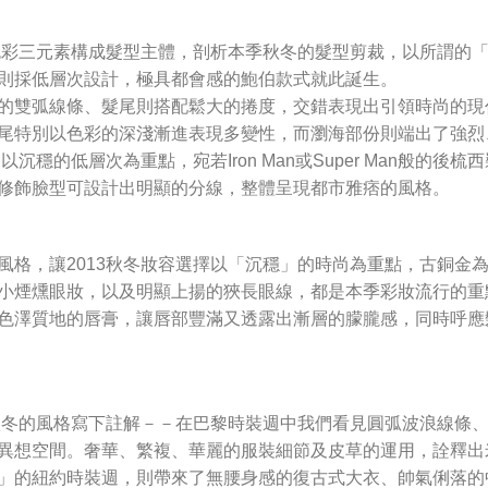
彩三元素構成髮型主體，剖析本季秋冬的髮型剪裁，以所謂的「Grad
則採低層次設計，極具都會感的鮑伯款式就此誕生。
e S的雙弧線條、髮尾則搭配鬆大的捲度，交錯表現出引領時尚的
尾特別以色彩的深淺漸進表現多變性，而瀏海部份則端出了強烈
以沉穩的低層次為重點，宛若Iron Man或Super Man般的
修飾臉型可設計出明顯的分線，整體呈現都市雅痞的風格。
風格，讓2013秋冬妝容選擇以「沉穩」的時尚為重點，古銅金
小煙燻眼妝，以及明顯上揚的狹長眼線，都是本季彩妝流行的重
色澤質地的唇膏，讓唇部豐滿又透露出漸層的朦朧感，同時呼應
3秋冬的風格寫下註解－－在巴黎時裝週中我們看見圓弧波浪線條
異想空間。奢華、繁複、華麗的服裝細節及皮草的運用，詮釋出
」的紐約時裝週，則帶來了無腰身感的復古式大衣、帥氣俐落的