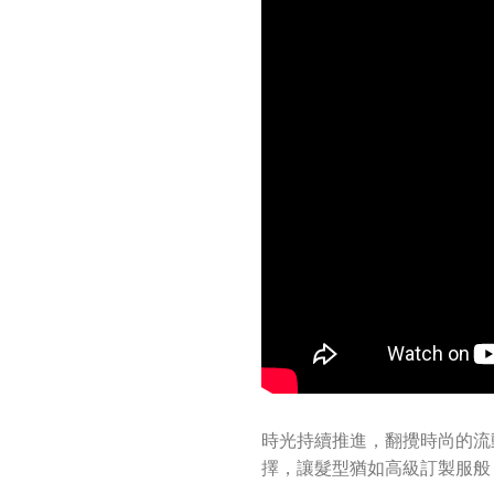
時光持續推進，翻攪時尚的流
擇，讓髮型猶如高級訂製服般