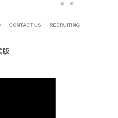
繁
簡
O
CONTACT US
RECRUITING
式版