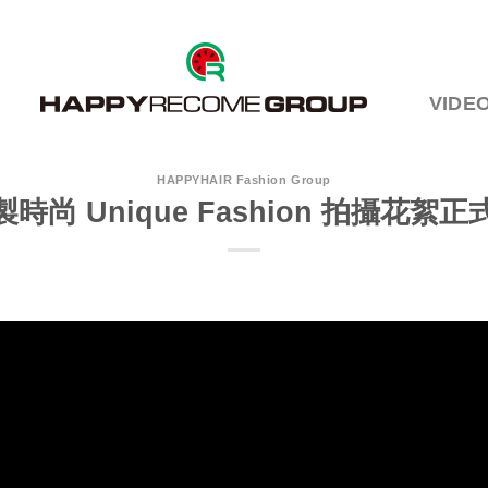
VIDE
HAPPYHAIR Fashion Group
製時尚 Unique Fashion 拍攝花絮正