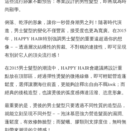
這些流行跡象不斷預告：專業設計的男性髮型，即將成為時
尚顯學。
俐落、乾淨的形象，讓你一秒晉身潮男之列！隨著時代演
進，男士髮型的變化不僅豐富，接受度也更為寬廣。在2015
年，HAPPY HAIR特別強調男士髮型的重要遠超過你的想
像－－透過層次結構性的剪裁、不對稱的連接性，即可呈現
有別於它人的頂尖流行感！
在2015男士髮型的潮流中，HAPPY HAIR會建議將設計重
點放在頂部區，經過彈性燙髮的微捲線條，即可輕鬆營造蓬
鬆度，選擇讓瀏海往前蓋，更能夠詮釋出自由不羈look；而
經典的後梳造型，也讓燙後的弧度感傳達活潑、恣意形象。
最重要的是，燙後的男士髮型只要透過不同性質的造型品，
就能立刻呈現不同外型－－泡沫慕思強力營造髮面的濕潤、
蓬鬆度，有效修飾臉型；而髮蠟、膠類則支撐度佳，無時無
刻帶來潮流的立體感！