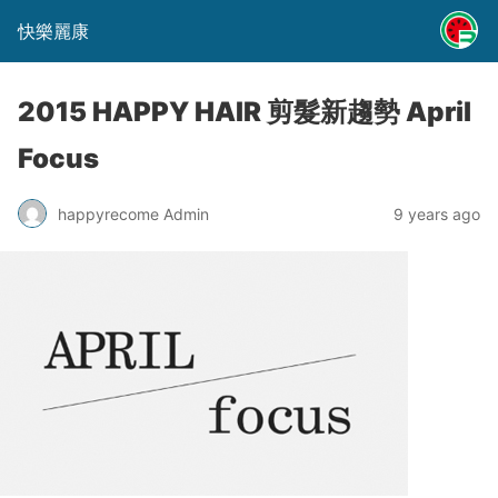
快樂麗康
2015 HAPPY HAIR 剪髮新趨勢 April
Focus
happyrecome Admin
9 years ago