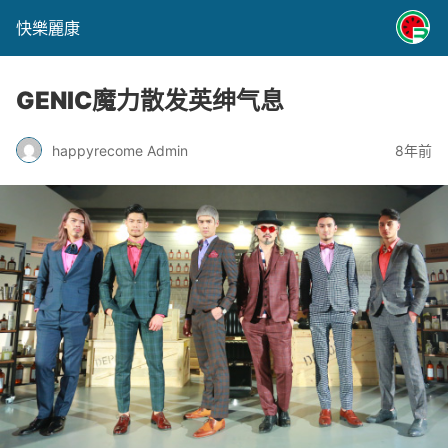
快樂麗康
GENIC魔力散发英绅气息
happyrecome Admin
8年前