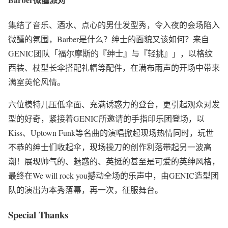
集结了音乐、酒水、点心的男仕发型秀，令入夜的会场陷入
微醺的氛围，Barber是什么？绅士的面貌又该如何？来自
GENIC团队「福尔摩斯的『绅士』与『轻挑』」，以格纹
西装、杖型长伞搭配礼帽等配件，在满布雨声的开场中带来
满室英伦风情。
六位模特儿压低伞面、充满诱惑力的登台，更引起观众对发
型的好奇，紧接着GENIC所邀请的手指印乐团登场，以
Kiss、Uptown Funk等名曲的演唱掀起现场热情同时，玩世
不恭的绅士们收起伞，现场操刀的创作利落带起另一波高
潮！展现帅气的、魅惑的、英挺的甚至是可爱的英绅风格，
最终在We will rock you撼动全场的乐声中，由GENIC造型团
队的演出为本秀落幕，再一次，征服舞台。
Special Thanks