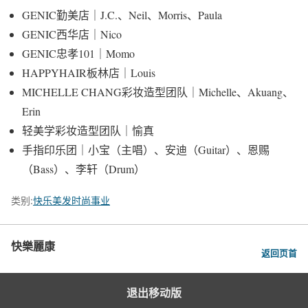
GENIC勤美店｜J.C.、Neil、Morris、Paula
GENIC西华店｜Nico
GENIC忠孝101｜Momo
HAPPYHAIR板林店｜Louis
MICHELLE CHANG彩妆造型团队｜Michelle、Akuang、
Erin
轻美学彩妆造型团队｜愉真
手指印乐团｜小宝（主唱）、安迪（Guitar）、恩赐
（Bass）、李轩（Drum）
类别:
快乐美发时尚事业
快樂麗康
返回页首
退出移动版