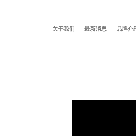
S
k
i
p
关于我们
最新消息
品牌介
t
o
c
o
n
t
e
n
t