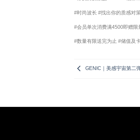
#时尚波长 #找出你的质感对
#会员单次消费满4500即赠
#数量有限送完为止 #储值及
GENIC｜美感宇宙第二弹－