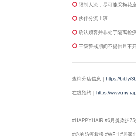
限制人流，尽可能采梅花
伙伴分流上班
确认顾客并非处于隔离检
三级警戒期间不提供且不
查询分店信息｜
https://bit.ly
在线预约｜
https://www.myha
#HAPPYHAIR #6月烫染护7
#你的防疫救援 #WFH #居