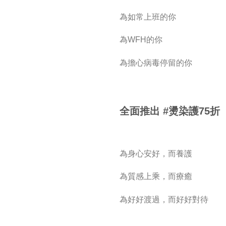
為如常上班的你
為WFH的你
為擔心病毒停留的你
全面推出 #燙染護75折
為身心安好，而養護
為質感上乘，而療癒
為好好渡過，而好好對待