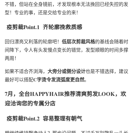
不错，但站在全身镜前，才发现根本无法挽回已经失控的发
型！专业的事，还是交给专业的来！
疫剪裁Point.1
齐
轮廓挽救质感
低层次剪裁风格
回归漂亮又利落的轮廓吧！
的基线会随着时
间降下，令人有头发慢点变长的错觉，发型顺眼的时间多撑
两周！
大旁分或侧分设计
如果不适合齐浏海，
也是不错选择，建议
C
字烫令发流弧度更自然
最好可以搭配
。
7月，全台HAPPYHAIR推荐清爽剪发LOOK，欢
迎洽询您的专属分店
疫剪裁Point.2
容
易整理有朝气
想继续维持飘逸动人？那也没问题，不过千万别散乱一头长