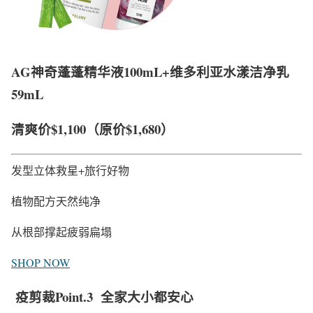
AG神奇蓬蓬精华液100mL+维多利亚水漾洁净乳
59mL
清爽价
$1,100
（原价$1,680）
发型立体救星+旅行好物
植物配方天然纯净
从根部撑起疲弱扁塌
SHOP NOW
疫剪裁Point.3
全
家大小都安心