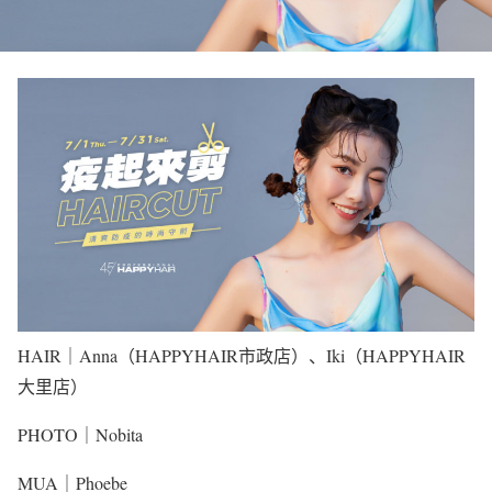
HAIR｜Anna（HAPPYHAIR市政店）、Iki（HAPPYHAIR
大里店）
PHOTO｜Nobita
MUA｜Phoebe