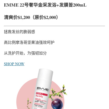
EMME 22号奢华金采发浴+发膜皆200mL
清爽价
$1,200
（原价$2,000）
拯救发丝的脆弱感
高比例摩洛哥坚果油强效呵护
从洗护开始，为强韧加分
SHOP NOW