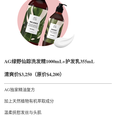
AG绿野仙踪洗发精1000mL+护发乳355mL
清爽价
$3,250
（原价$4,200）
AG独家精油复方
加上天然植物有机萃取成分
温柔抚慰发丝与头肌