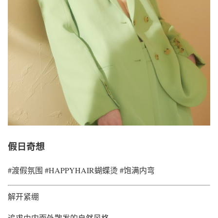
假日奇想
#渡假氛围 #HAPPYHAIR蝴蝶烫 #饱满内弯
解开紧绷
追求由内而外散发的自然风格