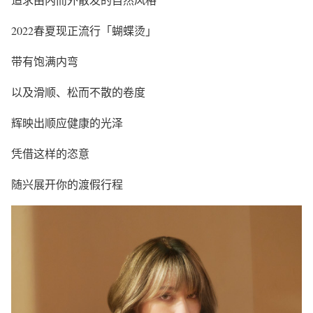
2022春夏现正流行「蝴蝶烫」
带有饱满内弯
以及滑顺、松而不散的卷度
辉映出顺应健康的光泽
凭借这样的恣意
随兴展开你的渡假行程