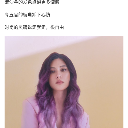
流沙金的发色点缀更多慵懒
令五官的棱角卸下心防
时尚的灵魂说走就走，很自由