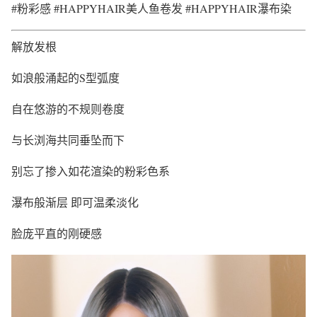
#粉彩感 #HAPPYHAIR美人鱼卷发 #HAPPYHAIR瀑布染
解放发根
如浪般涌起的S型弧度
自在悠游的不规则卷度
与长浏海共同垂坠而下
别忘了掺入如花渲染的粉彩色系
瀑布般渐层 即可温柔淡化
脸庞平直的刚硬感