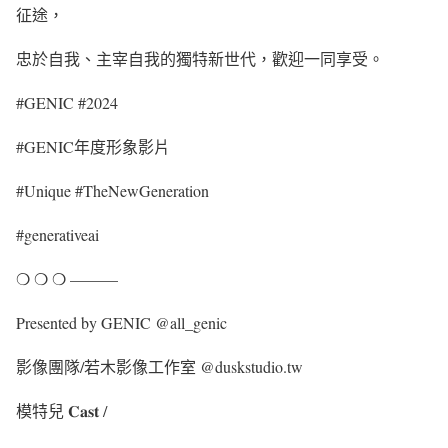
征途，
忠於自我、主宰自我的獨特新世代，歡迎一同享受。
#GENIC #2024
#GENIC年度形象影片
#Unique #TheNewGeneration
#generativeai
❍ ❍ ❍ ———
Presented by GENIC @all_genic
影像團隊/若木影像工作室 @duskstudio.tw
模特兒 𝐂𝐚𝐬𝐭 /