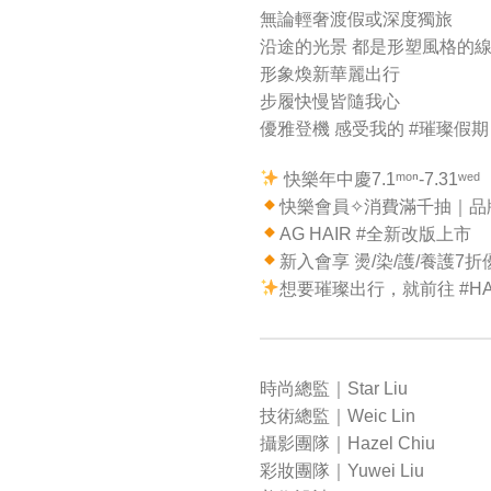
無論輕奢渡假或深度獨旅
沿途的光景 都是形塑風格的
形象煥新華麗出行
步履快慢皆隨我心
優雅登機 感受我的 #璀璨假期
快樂年中慶7.1ᵐᵒⁿ-7.31ʷᵉᵈ
快樂會員✧消費滿千抽｜品
AG HAIR #全新改版上市
新入會享 燙/染/護/養護7
想要璀璨出行，就前往 #HAPPYHAI
時尚總監｜Star Liu
技術總監｜Weic Lin
攝影團隊｜Hazel Chiu
彩妝團隊｜Yuwei Liu