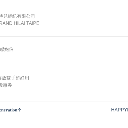
幕褶模特兒經紀有限公司
 HILAI TAIPEI
#水感鮑伯
解放雙手超好用
優惠券
𝐞𝐫𝐚𝐭𝐢𝐨𝐧✢
HAPPY