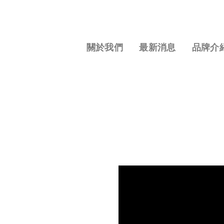
S
k
i
p
關於我們
最新消息
品牌介
t
o
c
o
n
t
e
n
t