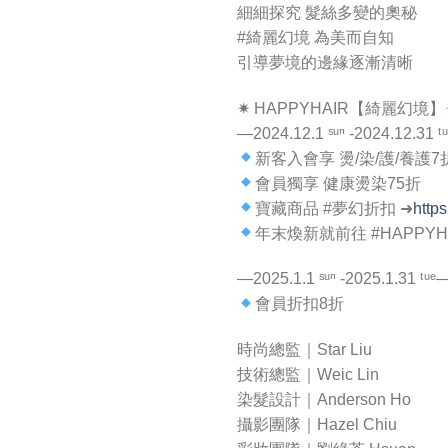
細細探究 髮絲多變的奧秘
#綺麗幻境 為美而自知
引導夢境的邊緣逐漸清晰
✷ HAPPYHAIR【綺麗幻境】
—2024.12.1 ˢᵘⁿ -2024.12.31 ᵗ
新客入會享 燙/染/護/養護7
會員獨享 健康燙染75折
寶藏商品 #夢幻折扣 ➜
https
年末煥新就前往 #HAPPY
—2025.1.1 ˢᵘⁿ -2025.1.31 ᵗᵘᵉ
會員折扣8折
時尚總監｜Star Liu
技術總監｜Weic Lin
染髮設計｜Anderson Ho
攝影團隊｜Hazel Chiu