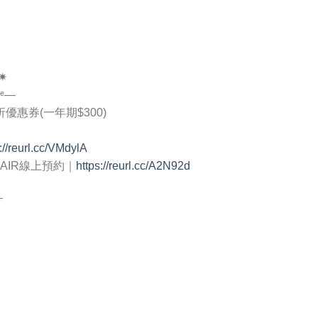
✷
ᵘᵉ—
折優惠券(一年期$300)
://reurl.cc/VMdylA
HAIR線上預約｜
https://reurl.cc/A2N92d
—