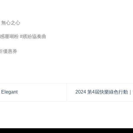
N 無心之心
#霧感珊瑚粉 #繽紛協奏曲
7折優惠券
legant
2024 第4屆快樂綠色行