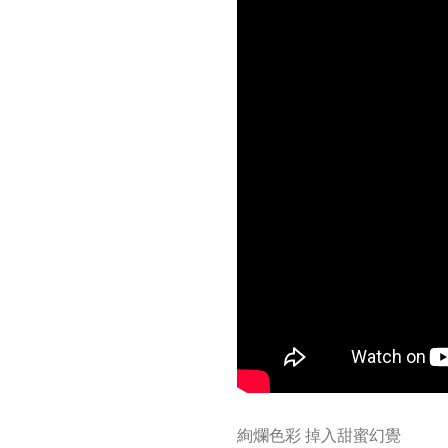
絢爛色彩 掉入甜蜜幻覺