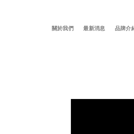
S
k
i
p
關於我們
最新消息
品牌介
t
o
c
o
n
t
e
n
t