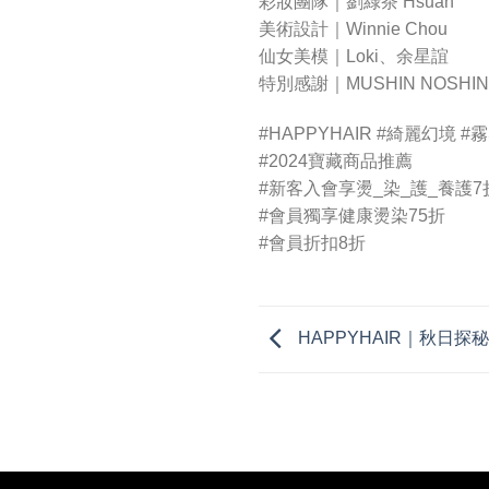
彩妝團隊｜劉綠茶 Hsuan
美術設計｜Winnie Chou
仙女美模｜Loki、余星誼
特別感謝｜MUSHIN NOSHI
#HAPPYHAIR #綺麗幻境 
#2024寶藏商品推薦
#新客入會享燙_染_護_養護
#會員獨享健康燙染75折
#會員折扣8折
HAPPYHAIR｜秋日探秘 E