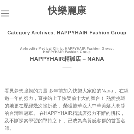
S
快樂麗康
k
i
p
Category Archives:
HAPPYHAIR Fashion Group
t
o
c
Aphrodite Medical Clinic
,
HAPPYHAIR Fashion Group
,
HAPPYHAIR Fashion Group
o
HAPPYHAIR精誠店 – NANA
n
t
e
n
看見夢想強韌的力量 多年前加入快樂大家庭的Nana， 在經
t
過一年的努力，直接站上了快樂前十大的舞台！ 熱愛挑戰
的她更在歷經幾次挫折後， 榮獲施華蔻大中華美髮大賽獎
的台灣區冠軍。 在HAPPYHAIR精誠店努力不懈的耕耘，
及不斷探索學習的堅持之下， 已成為高質感客群的首選名
師。