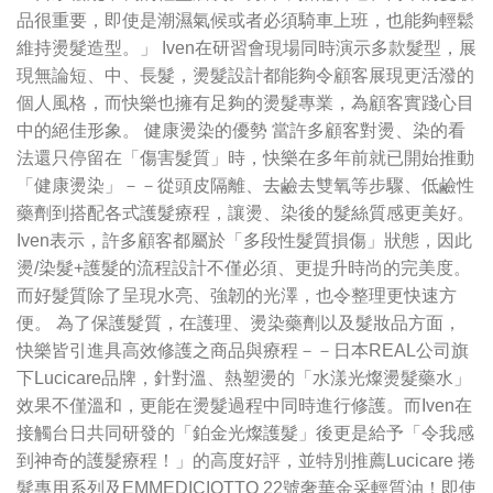
品很重要，即使是潮濕氣候或者必須騎車上班，也能夠輕鬆
維持燙髮造型。」 Iven在研習會現場同時演示多款髮型，展
現無論短、中、長髮，燙髮設計都能夠令顧客展現更活潑的
個人風格，而快樂也擁有足夠的燙髮專業，為顧客實踐心目
中的絕佳形象。 健康燙染的優勢 當許多顧客對燙、染的看
法還只停留在「傷害髮質」時，快樂在多年前就已開始推動
「健康燙染」－－從頭皮隔離、去鹼去雙氧等步驟、低鹼性
藥劑到搭配各式護髮療程，讓燙、染後的髮絲質感更美好。
Iven表示，許多顧客都屬於「多段性髮質損傷」狀態，因此
燙/染髮+護髮的流程設計不僅必須、更提升時尚的完美度。
而好髮質除了呈現水亮、強韌的光澤，也令整理更快速方
便。 為了保護髮質，在護理、燙染藥劑以及髮妝品方面，
快樂皆引進具高效修護之商品與療程－－日本REAL公司旗
下Lucicare品牌，針對溫、熱塑燙的「水漾光燦燙髮藥水」
效果不僅溫和，更能在燙髮過程中同時進行修護。而Iven在
接觸台日共同研發的「鉑金光燦護髮」後更是給予「令我感
到神奇的護髮療程！」的高度好評，並特別推薦Lucicare 捲
髮專用系列及EMMEDICIOTTO 22號奢華金采輕質油！即使