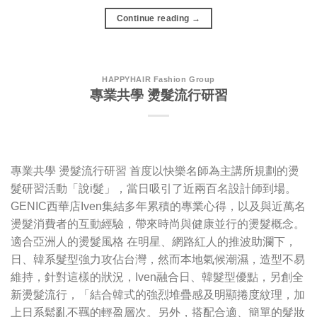
Continue reading
→
HAPPYHAIR Fashion Group
專業共學 燙髮流行研習
專業共學 燙髮流行研習 首度以快樂名師為主講所規劃的燙
髮研習活動「說i髮」，當日吸引了近兩百名設計師到場。
GENIC西華店Iven集結多年累積的專業心得，以及與近萬名
燙髮消費者的互動經驗，帶來時尚與健康並行的燙髮概念。
適合亞洲人的燙髮風格 在明星、網路紅人的推波助瀾下，
日、韓系髮型強力攻佔台灣，然而本地氣候潮濕，造型不易
維持，針對這樣的狀況，Iven融合日、韓髮型優點，另創全
新燙髮流行，「結合韓式的強烈堆疊感及明顯捲度紋理，加
上日系鬆亂不羈的輕盈層次。另外，搭配合適、簡單的髮妝