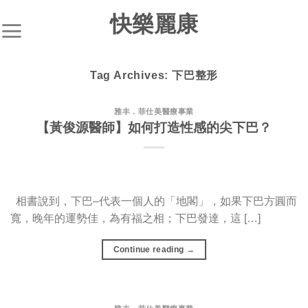
S
快樂麗康
k
i
p
Tag Archives:
下巴整形
t
o
c
雅丰．菲仕美醫療事業
【黃俊源醫師】如何打造性感的尖下巴？
o
n
t
e
n
相書說到，下巴–代表一個人的「地閣」，如果下巴方圓而
t
寬，晚年的運勢佳，為有福之相；下巴發達，這 […]
Continue reading
→