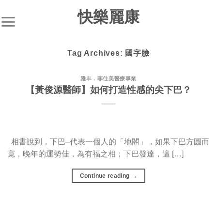
S
快樂麗康
k
i
p
Tag Archives:
國字臉
t
o
c
雅丰．菲仕美醫療事業
【黃俊源醫師】如何打造性感的尖下巴？
o
n
t
e
n
相書說到，下巴–代表一個人的「地閣」，如果下巴方圓而
t
寬，晚年的運勢佳，為有福之相；下巴發達，這 […]
Continue reading
→