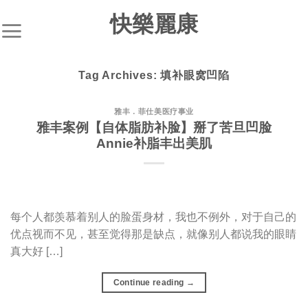
S
快樂麗康
k
i
p
Tag Archives:
填补眼窝凹陷
t
o
c
雅丰．菲仕美医疗事业
雅丰案例【自体脂肪补脸】掰了苦旦凹脸
o
Annie补脂丰出美肌
n
t
e
n
t
每个人都羡慕着别人的脸蛋身材，我也不例外，对于自己的
优点视而不见，甚至觉得那是缺点，就像别人都说我的眼睛
真大好 […]
Continue reading
→