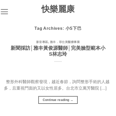
S
快樂麗康
k
i
p
Tag Archives:
小S下巴
t
o
c
影音專區
,
雅丰．菲仕美醫療事業
新聞採訪│雅丰黃俊源醫師│完美臉型範本小
o
S林志玲
n
t
e
n
t
整形外科醫師觀察發現，越近春節，詢問整形手術的人越
多，且重視門面的又以女性居多。台北市立萬芳醫院 […]
Continue reading
→