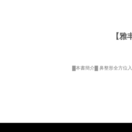
【雅
▓本書簡介▓ 鼻整形全方位入