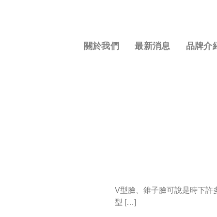
S
k
i
p
關於我們
最新消息
品牌介
t
o
c
o
n
t
e
n
t
V型臉、錐子臉可說是時下許
型 […]