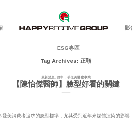
紹
影
ESG專區
Tag Archives:
正顎
最新消息
,
雅丰．菲仕美醫療事業
【陳怡傑醫師】臉型好看的關鍵
多愛美消費者追求的臉型標準，尤其受到近年來媒體渲染的影響