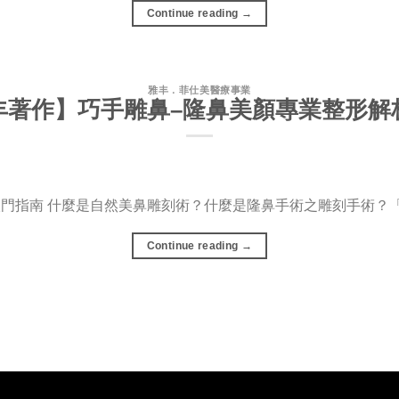
Continue reading
→
雅丰．菲仕美醫療事業
丰著作】巧手雕鼻–隆鼻美顏專業整形解
門指南 什麼是自然美鼻雕刻術？什麼是隆鼻手術之雕刻手術？「海
Continue reading
→