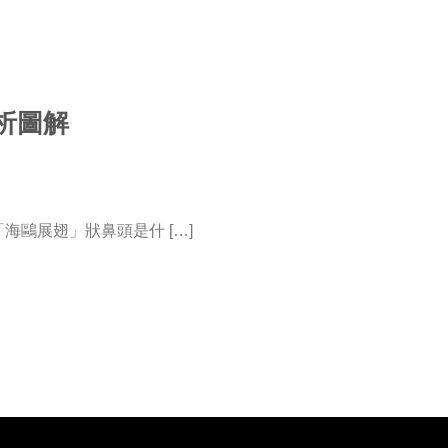
析圖解
鷗展翅」狀鼻頭是什 […]