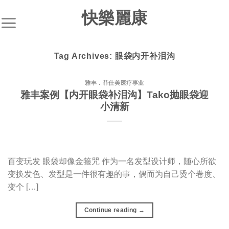
S
快樂麗康
k
i
p
Tag Archives:
眼袋内开补泪沟
t
o
c
雅丰．菲仕美医疗事业
雅丰案例【内开眼袋补泪沟】Tako抛眼袋迎
o
小清新
n
t
e
n
t
百变玩发 眼袋却像金箍咒 作为一名发型设计师，随心所欲
变换发色、发型是一件很有趣的事，偶而为自己烫个卷度、
变个 […]
Continue reading
→