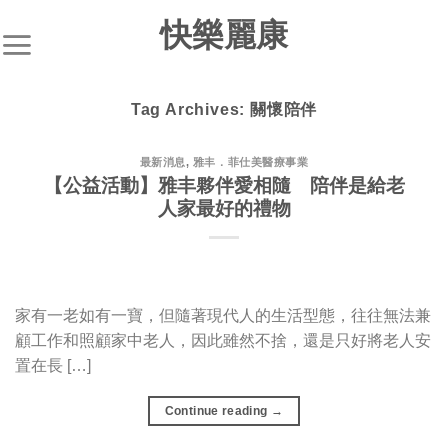
S
快樂麗康
k
i
p
Tag Archives:
關懷陪伴
t
o
c
最新消息
,
雅丰．菲仕美醫療事業
【公益活動】雅丰夥伴愛相隨 陪伴是給老
o
人家最好的禮物
n
t
e
n
t
家有一老如有一寶，但隨著現代人的生活型態，往往無法兼
顧工作和照顧家中老人，因此雖然不捨，還是只好將老人安
置在長 […]
Continue reading
→