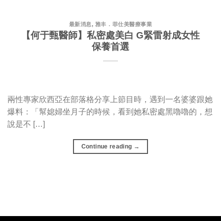
最新消息
,
雅丰．菲仕美醫療事業
【何于甄醫師】私密處美白 G緊雷射成女性
保養首選
兩性專家欣西亞在部落格分享上節目時，遇到一名婆婆跟她
爆料：「幫媳婦坐月子的時候，看到她私密處黑嚕嚕的，想
說是不 […]
Continue reading
→