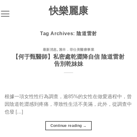
S
快樂麗康
k
i
p
Tag Archives:
陰道雷射
t
o
c
最新消息
,
雅丰．菲仕美醫療事業
【何于甄醫師】私密處乾澀降自信 陰道雷射
o
告別乾妹妹
n
t
e
n
t
根據一項女性性行為調查，逾85%的女性在做愛過程中，曾
因陰道乾澀感到疼痛，導致性生活不美滿，此外，從調查中
也發 […]
Continue reading
→