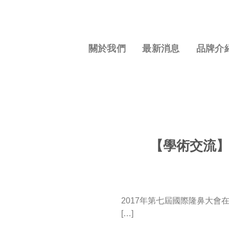
S
k
i
p
關於我們
最新消息
品牌介
t
o
c
o
n
t
e
【學術交流】
n
t
2017年第七屆國際隆鼻大
[…]