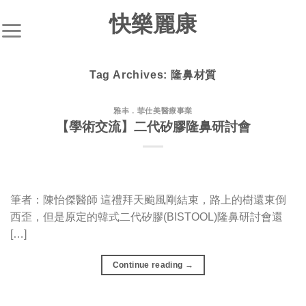
S
快樂麗康
k
i
p
Tag Archives:
隆鼻材質
t
o
c
雅丰．菲仕美醫療事業
【學術交流】二代矽膠隆鼻研討會
o
n
t
e
n
筆者：陳怡傑醫師 這禮拜天颱風剛結束，路上的樹還東倒
t
西歪，但是原定的韓式二代矽膠(BISTOOL)隆鼻研討會還
[…]
Continue reading
→