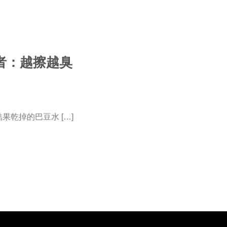
者：越擦越臭
乾掉的巴豆水 […]