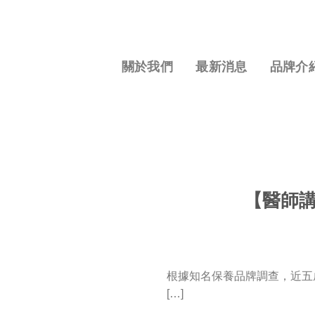
S
k
i
p
關於我們
最新消息
品牌介
t
o
c
o
n
t
e
【醫師
n
t
根據知名保養品牌調查，近五
[…]