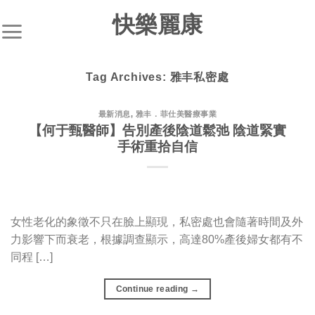
S
快樂麗康
k
i
p
Tag Archives:
雅丰私密處
t
o
c
最新消息
,
雅丰．菲仕美醫療事業
【何于甄醫師】告別產後陰道鬆弛 陰道緊實
o
手術重拾自信
n
t
e
n
t
女性老化的象徵不只在臉上顯現，私密處也會隨著時間及外
力影響下而衰老，根據調查顯示，高達80%產後婦女都有不
同程 […]
Continue reading
→