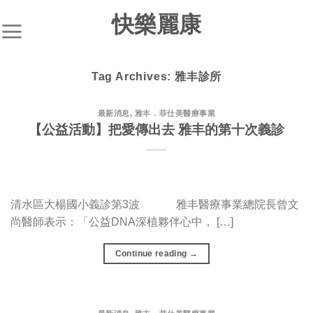
S
快樂麗康
k
i
p
Tag Archives:
雅丰診所
t
o
c
最新消息
,
雅丰．菲仕美醫療事業
【公益活動】把愛傳出去 雅丰的第十次義診
o
n
t
e
n
清水區大楊國小義診第3波 雅丰醫療事業總院長曾文
t
尚醫師表示：「公益DNA深植夥伴心中， […]
Continue reading
→