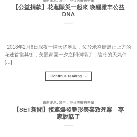
最新消息
,
雅丰．菲仕美醫療事業
【公益捐款】花蓮賑災一起來 喚醒雅丰公益
DNA
2018年2月6日深夜一陣天搖地動，位於米崙斷層正上方的
花蓮首當其衝，美麗家園一夕之間倒塌了，陰冷的天氣伴
[…]
Continue reading
→
最新消息
,
雅丰．菲仕美醫療事業
【SET新聞】接連爆發整形美容致死案 專
家說話了