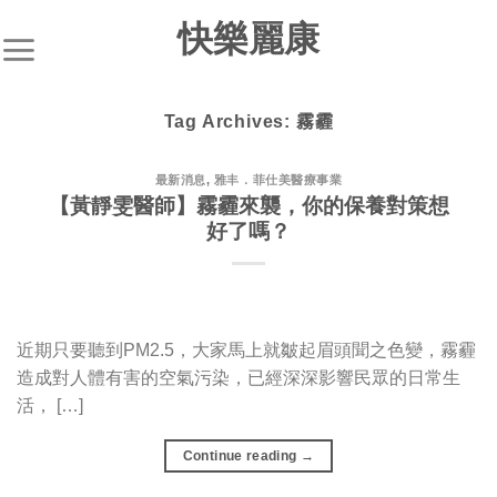
S
快樂麗康
k
i
p
Tag Archives:
霧霾
t
o
c
最新消息
,
雅丰．菲仕美醫療事業
【黃靜雯醫師】霧霾來襲，你的保養對策想
o
好了嗎？
n
t
e
n
t
近期只要聽到PM2.5，大家馬上就皺起眉頭聞之色變，霧霾
造成對人體有害的空氣污染，已經深深影響民眾的日常生
活， […]
Continue reading
→