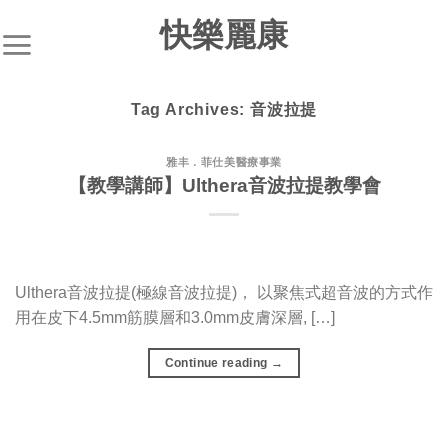
S
快樂麗康
k
i
p
Tag Archives:
音波拉提
t
o
c
雅丰．菲仕美醫療事業
【教學講師】Ulthera音波拉提教學會
o
n
t
e
n
Ulthera音波拉提(極線音波拉提)， 以聚焦式超音波的方式作
t
用在皮下4.5mm筋膜層和3.0mm皮膚深層, […]
Continue reading
→