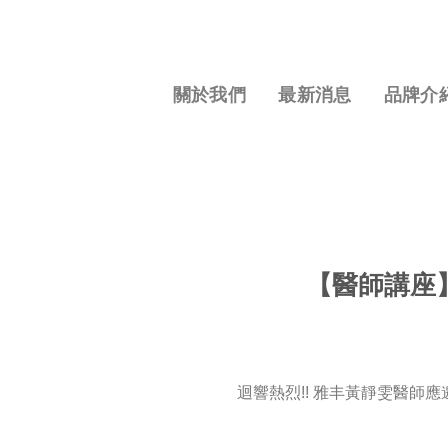
S
k
i
p
關於我們
最新消息
品牌介
t
o
c
o
n
t
e
【醫師講座】
n
t
迴響熱烈!! 雅丰黃靜雯醫師應