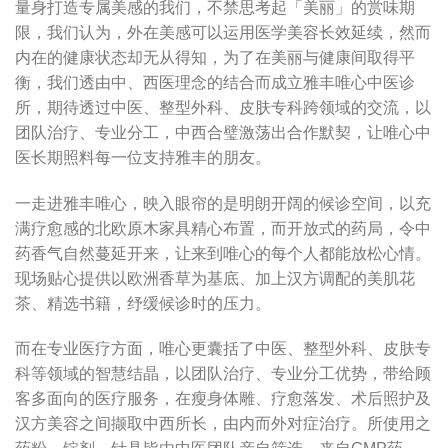
量身打造专属美感的我们，不禁思考起「美丽」的赏味期
限，我们认为，外在美感可以运用医学美容长效延续，然而
内在的健康状态却无从得知，为了在美丽与健康间取得平
衡，我们透由中、西医理念的结合而成立雅丰唯心中医诊
所，期待透过中医、整型外科、皮肤专科跨领域的交流，以
团队治疗、专业分工，中西合璧激荡出合作默契，让唯心中
医长期照料每一位支持雅丰的朋友。
一走进雅丰唯心，映入眼帘的是明朗开阔的候诊空间，以充
满疗愈感的北欧原木家具精心布置，而开放式的药局，令中
药香气自然蔓延开来，让来到唯心的每个人都能放松心情。
现场贴心提供以欧洲香草为基底、加上汉方调配的美肌花
茶、精选书籍，纾缓候诊时的压力。
而在专业医疗方面，唯心更囊括了中医、整型外科、皮肤专
科等领域的智慧结晶，以团队治疗、专业分工优势，带给顾
客多面向的医疗服务，在瘦身体雕、疗愈落发、术后照护及
汉方美容之间撷取中西所长，由内而外对症治疗。所使用之