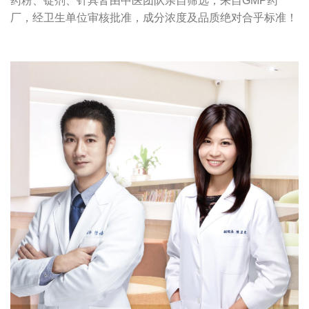
药粉、锭剂、针具皆由中医团队亲自筛选，来自GMP药
厂，经卫生单位审核批准，成分浓度及品质绝对合乎标准！