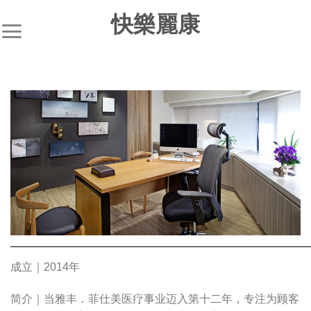
S
快樂麗康
k
i
p
t
o
c
o
n
t
e
n
t
成立｜2014年
简介｜当雅丰．菲仕美医疗事业迈入第十二年，专注为顾客