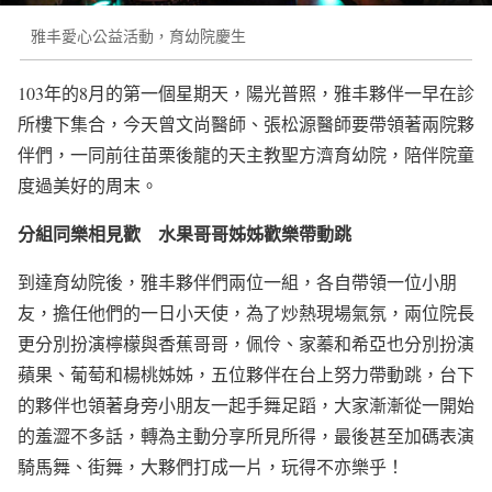
雅丰愛心公益活動，育幼院慶生
103年的8月的第一個星期天，陽光普照，雅丰夥伴一早在診
所樓下集合，今天曾文尚醫師、張松源醫師要帶領著兩院夥
伴們，一同前往苗栗後龍的天主教聖方濟育幼院，陪伴院童
度過美好的周末。
分組同樂相見歡 水果哥哥姊姊歡樂帶動跳
到達育幼院後，雅丰夥伴們兩位一組，各自帶領一位小朋
友，擔任他們的一日小天使，為了炒熱現場氣氛，兩位院長
更分別扮演檸檬與香蕉哥哥，佩伶、家蓁和希亞也分別扮演
蘋果、葡萄和楊桃姊姊，五位夥伴在台上努力帶動跳，台下
的夥伴也領著身旁小朋友一起手舞足蹈，大家漸漸從一開始
的羞澀不多話，轉為主動分享所見所得，最後甚至加碼表演
騎馬舞、街舞，大夥們打成一片，玩得不亦樂乎！