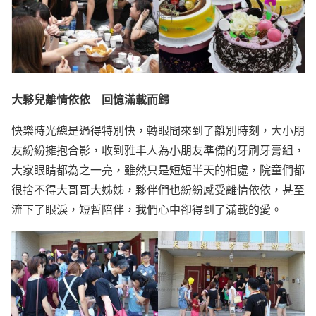
大夥兒離情依依 回憶滿載而歸
快樂時光總是過得特別快，轉眼間來到了離別時刻，大小朋
友紛紛擁抱合影，收到雅丰人為小朋友準備的牙刷牙膏組，
大家眼睛都為之一亮，雖然只是短短半天的相處，院童們都
很捨不得大哥哥大姊姊，夥伴們也紛紛感受離情依依，甚至
流下了眼淚，短暫陪伴，我們心中卻得到了滿載的愛。