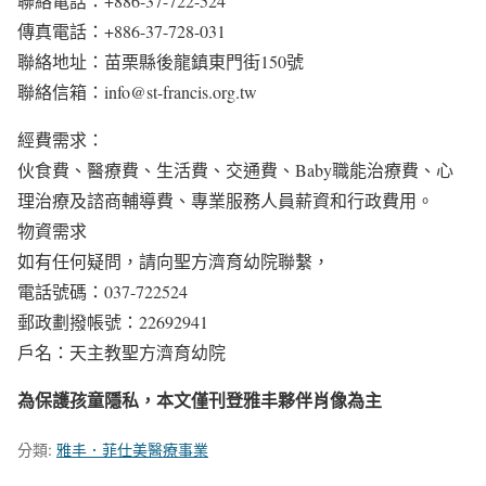
聯絡電話：+886-37-722-524
傳真電話：+886-37-728-031
聯絡地址：苗栗縣後龍鎮東門街150號
聯絡信箱：info@st-francis.org.tw
經費需求：
伙食費、醫療費、生活費、交通費、Baby職能治療費、心
理治療及諮商輔導費、專業服務人員薪資和行政費用。
物資需求
如有任何疑問，請向聖方濟育幼院聯繫，
電話號碼：037-722524
郵政劃撥帳號：22692941
戶名：天主教聖方濟育幼院
為保護孩童隱私，本文僅刊登雅丰夥伴肖像為主
分類:
雅丰．菲仕美醫療事業