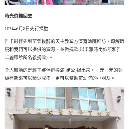
時光
倒
推回去
103年6月8日先行探勘
雅丰夥伴先到苗栗後龍的天主教聖方濟育幼院拜訪，瞭解環
境和我們可以提供的資源，並做捐款(以丰雅時尚診所和雅
丰麗緻診所名義捐款) 。
令人感動的是雅丰夥伴把撲滿(豬公)捐出來，一元一元的銅
板存起來可以積少成多，更可以幫助育幼院的小朋友。