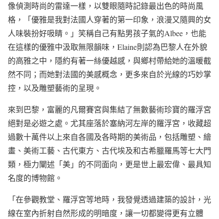
像偵測時尚的雷達一樣，以雙眼隨時記錄最出色的時尚風
格，「優雅是我對法國人穿著的第一印象，浪漫又隨興的女
人味裝扮好吸睛。」笑稱自己有點男孩子氣的Albee，也能
在這樣的優雅中汲取無限韻味，Elaine則認為巴黎人在外貌
的高雅之中，隱約有著一絲優越感，與鄉村帶給她的溫暖截
然不同；而她對法國的美感概念，更多來自於光線的巧妙掌
控，以及雕塑藝術的呈現。
來到巴黎，富麗的凡爾賽宮與集結了無數藝術珍寶的羅浮宮
絕對是必遊之處。尤其座落於塞納河左岸的羅浮宮，收藏超
過數十萬件以上來自各國及各時期的美術品，包括雕塑、繪
畫、美術工藝、古代東方、古代埃及和古希臘羅馬等七大門
類，極力闡述「美」的不同面向，更是世上最宏偉、最具知
名度的博物館。
「在參觀教堂、羅浮宮等地時，我發覺透過建築的設計，光
線在室內折射自然形成的明暗度，讓一切都變得更有立體