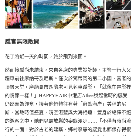
感官無限敞開
花了將近一天的時間，終於飛到米蘭。
然而接駁尚未結束，來自各店的專業設計師、主管一行人又
趨車前往摩納哥及尼斯。僅次於梵蒂岡的第二小國、富者的
頂級天堂，摩納哥市區隨處可見名車蹤影，「就像在電影裡
的情節一樣！」HAPPYHAIR中港店Albee說起當時的感受
仍然頗為興奮，接著他們轉往有著「蔚藍海岸」美稱的尼
斯，當地時值盛夏，晴空湛藍與大海相連，置身於絡繹不絕
的遊客之中，她們以最放鬆的姿態漫步……「不僅有時尚流
行的一面，對於古老的建築、鄉村寧靜的感覺也都保存得很