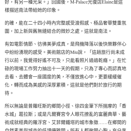
好，有另一種光采。」回國後，M-Palace光復店Elaine是這
樣描述南法帶給她的印象。
的確，能在二十四小時內完整感受渡假感、極品奢華雙重氛
圍，加上新與舊無縫結合的微妙之處，這就是南法。
有如電影情節、彷彿美夢成真，是飛機降落以後快樂夥伴心
中紛紛湧現的感受。美術館店的Miu說，「這趟旅行尚未成
行以前，我覺得好遙不可及，只能看照片過過乾癮。」在忙
碌的現場工作努力抽出十一天的假期，只為了專心而認真地
去看、去體會一座國度的美，不僅放進心中，更要緩緩催
化，轉而成為美感的深厚累積，這就是他們對於旅行的期
待。
所以無論是普羅旺斯的鄉間小徑、徐四金筆下所揣摩的「香
水城」葛拉斯；或是凡爾賽宮令人眼花撩亂的富麗典華、藝
術成就經典的羅浮宮、艾菲爾鐵塔的城市象徵……在鄉間的
自然素美與城市的低調優雅間，所有人都敞開心胸，充分享