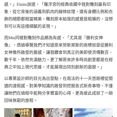
感。」Elaine說道，「羅浮宮的經典收藏中我對雕刻最有印
象，從它背後的涵義到肌肉的線條紋理，還有身體比例和衣
飾的細節都相當精美，雕刻原本給我的感覺是粗獷的，沒想
到可以有這樣細膩的呈現。」
而Miu同樣對雕刻作品頗為有感，「尤其是『勝利女神
像』，透過導覽我們才知道原來勞斯萊斯的商標就是從勝利
女神像所啟發的靈感，讓我體會到真正的美即使流傳數百、
數千年，依然充滿魅力。更了解原來許多時尚創意都是在經
典之中加上現代思維，才能展現出特別創新的面貌。」
以專業設計師的目光為出發點，在南法的十一天悠遊裡從閒
適的渡假感、對美學知識的啟發到挖掘各式新奇事物，不僅
讓她們在過程中能夠分享豐富的心得，更為彼此成就了一趟
回味無窮的旅程。