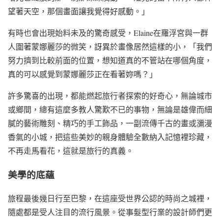
望著天空，那個畫面讓我覺得好感動。」
有時也會出現始料未及的驚奇感受，Elaine在羅浮宮與一群
人圍著蒙娜麗莎的微笑，訝異於畫像居然這樣的小，「我們
努力擠到比較前面的位置，想知道真的不管站在哪個角度，
真的可以感覺到蒙娜麗莎正在看著妳嗎？」
許多驚喜的出現，都能燃起旅行者探索的好奇心，無論城市
或鄉間，總有這麼多教人驚歎不已的事物，無論是雄偉而細
膩的藝術雕刻、精巧的手工飾品，一副流傳千古的畫或瀰漫
香氣的小城，把這些美妙的親身體驗全數納入記憶裡珍藏，
不再走馬看花，這就是旅行的真義。
美學的底蘊
旅程最後幾日行至巴黎，在這座受世界公認的時尚之城裡，
隨處都是受人注目的流行風景。從事髮型行業的設計師們更