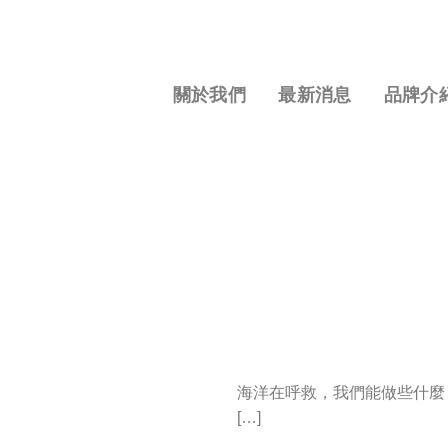
S
k
i
p
關於我們
最新消息
品牌介
t
o
c
o
n
t
e
n
t
海洋在呼救，我們能做些什麼
[…]