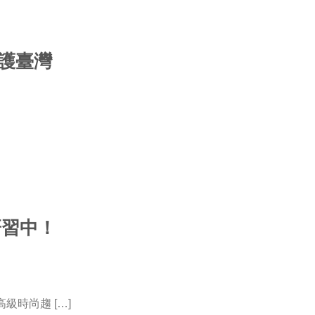
碳護臺灣
面研習中！
級時尚趨 […]