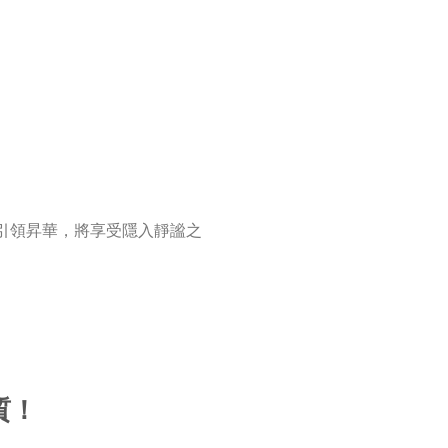
引領昇華，將享受隱入靜謐之
質！