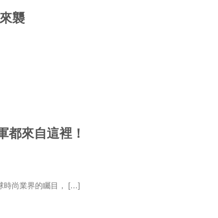
感來襲
冠軍都來自這裡！
時尚業界的矚目， […]