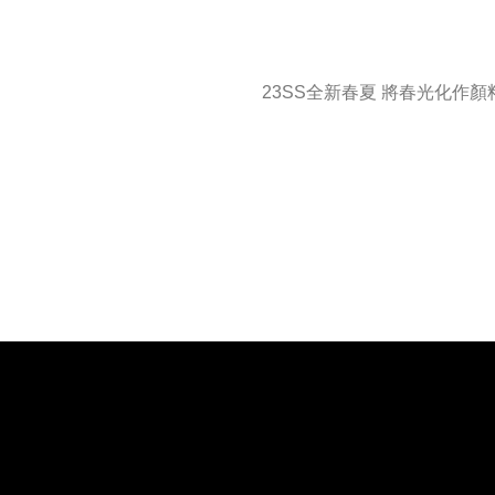
23SS全新春夏 將春光化作顏