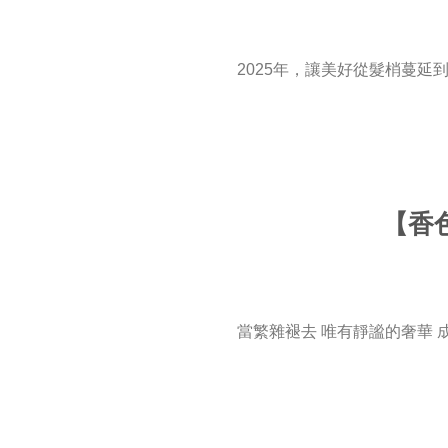
2025年，讓美好從髮梢蔓延
【香色
當繁雜褪去 唯有靜謐的奢華 