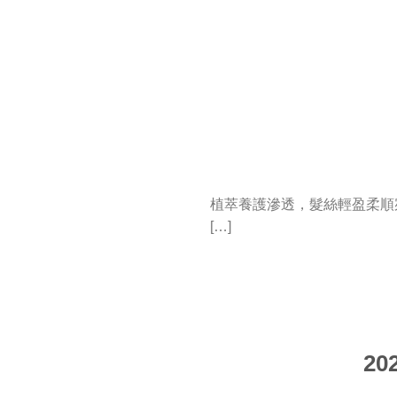
植萃養護滲透，髮絲輕盈柔順
[…]
2