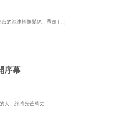
密的泡沫輕撫髮絲，帶走 […]
揭開序幕
光的人，終將光芒萬丈