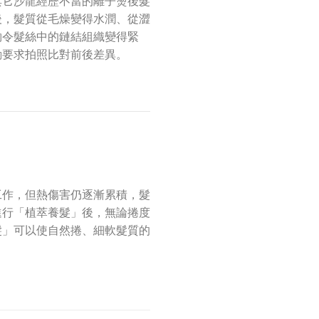
其它沙龍經歷不當的離子燙後髮
後，髮質從毛燥變得水潤、從澀
夠令髮絲中的鏈結組織變得緊
動要求拍照比對前後差異。
工作，但熱傷害仍逐漸累積，髮
進行「植萃養髮」後，無論捲度
髮」可以使自然捲、細軟髮質的