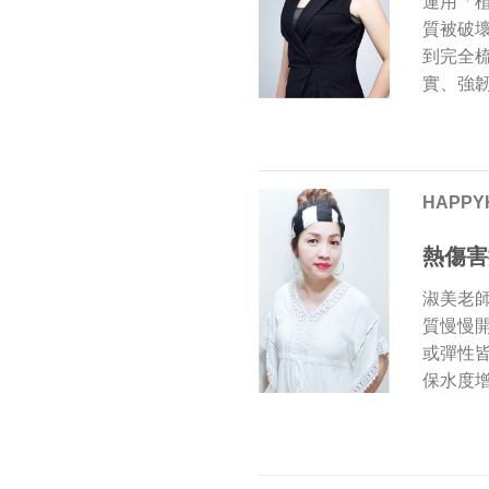
運用「
質被破
到完全
實、強
HAPPY
熱傷害
淑美老
質慢慢
或彈性
保水度