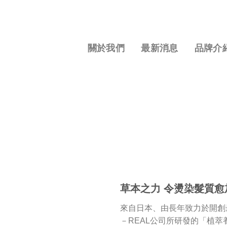
S
k
i
p
關於我們
最新消息
品牌介
t
o
c
o
n
t
e
n
t
草本之力 令燙染髮質愈
來自日本、由長年致力於開創
－REAL公司所研發的「植