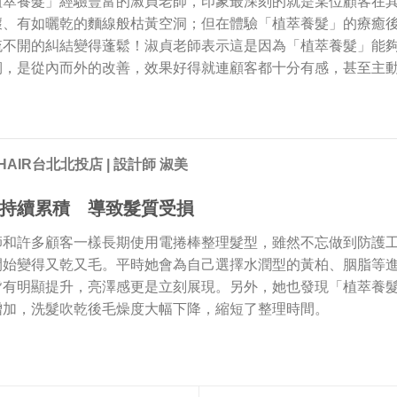
植萃養髮」經驗豐富的淑貞老師，印象最深刻的就是某位顧客在
壞、有如曬乾的麵線般枯黃空洞；但在體驗「植萃養髮」的療癒
梳不開的糾結變得蓬鬆！淑貞老師表示這是因為「植萃養髮」能
韌，是從內而外的改善，效果好得就連顧客都十分有感，甚至主
HAIR台北北投店 | 設計師 淑美
持續累積 導致髮質受損
師和許多顧客一樣長期使用電捲棒整理髮型，雖然不忘做到防護
開始變得又乾又毛。平時她會為自己選擇水潤型的黃柏、胭脂等
皆有明顯提升，亮澤感更是立刻展現。另外，她也發現「植萃養
增加，洗髮吹乾後毛燥度大幅下降，縮短了整理時間。