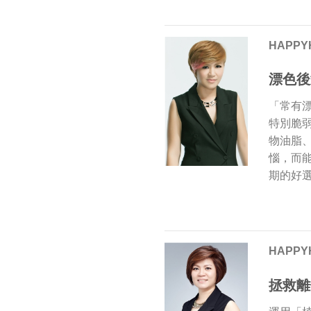
HAPPY
漂色後
「常有
特別脆
物油脂
惱，而
期的好
HAPPY
拯救離