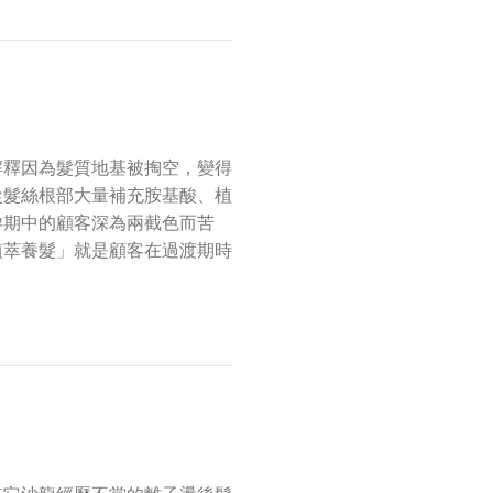
解釋因為髮質地基被掏空，變得
從髮絲根部大量補充胺基酸、植
孕期中的顧客深為兩截色而苦
植萃養髮」就是顧客在過渡期時