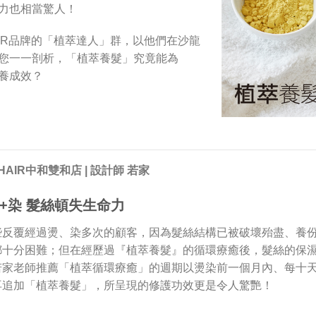
力也相當驚人！
AIR品牌的「植萃達人」群，以他們在沙龍
您一一剖析，「植萃養髮」究竟能為
養成效？
HAIR中和雙和店 | 設計師 若家
+染 髮絲頓失生命力
些反覆經過燙、染多次的顧客，因為髮絲結構已被破壞殆盡、養
都十分困難；但在經歷過『植萃養髮』的循環療癒後，髮絲的保
若家老師推薦「植萃循環療癒」的週期以燙染前一個月內、每十
再追加「植萃養髮」，所呈現的修護功效更是令人驚艷！