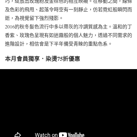
巧，綻放出玫瑰粉及金棕色的相互映襯。在移動之間，線條
及色彩的飛甩、起落令時空有一刻靜止，仿若霓虹般瞬閃而
逝，為視覺留下強烈殘影。
2016的秋冬髮色流行中多以帶灰的冷調質感為主。溫和的丁
香紫、玫瑰色呈現有如迷霧般的個人魅力，透過不同需求的
進階設計，相信會是下半年備受青睞的重點色系。
本月會員獨享．染燙75折優惠