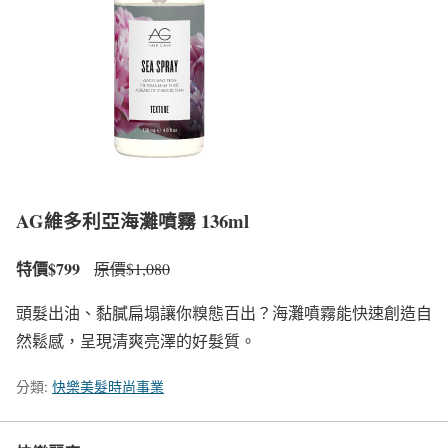
AG維多利亞海灘噴霧 136ml
特價$799
原價$1,080
頭髮出油、黏膩扁塌讓你糗態百出？海灘噴霧能快速創造自
然鬆感，呈現清爽亮澤的好髮質。
分類:
快樂美髮時尚事業