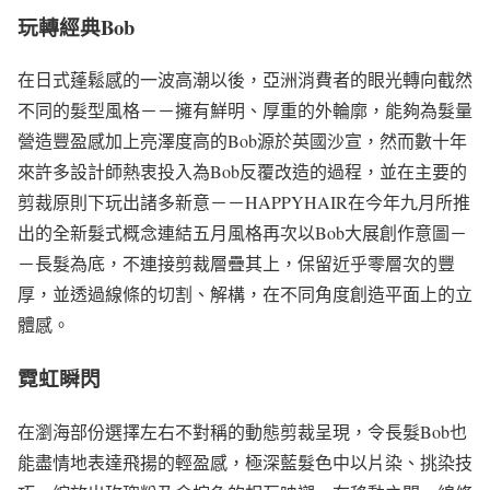
玩轉經典Bob
在日式蓬鬆感的一波高潮以後，亞洲消費者的眼光轉向截然
不同的髮型風格－－擁有鮮明、厚重的外輪廓，能夠為髮量
營造豐盈感加上亮澤度高的Bob源於英國沙宣，然而數十年
來許多設計師熱衷投入為Bob反覆改造的過程，並在主要的
剪裁原則下玩出諸多新意－－HAPPYHAIR在今年九月所推
出的全新髮式概念連結五月風格再次以Bob大展創作意圖－
－長髮為底，不連接剪裁層疊其上，保留近乎零層次的豐
厚，並透過線條的切割、解構，在不同角度創造平面上的立
體感。
霓虹瞬閃
在瀏海部份選擇左右不對稱的動態剪裁呈現，令長髮Bob也
能盡情地表達飛揚的輕盈感，極深藍髮色中以片染、挑染技