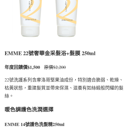
EMME 22號奢華金采髮浴+髮膜 250ml
年度回饋價$1,500
原價$2,200
22號洗護系列含摩洛哥堅果油成份，特別適合脆弱、乾燥、
枯黃狀態，重建髮質並帶來保濕、滋養有如絲緞般閃耀的髮
絲。
暖色調護色洗潤選擇
EMME 14
號護色洗髮精250ml