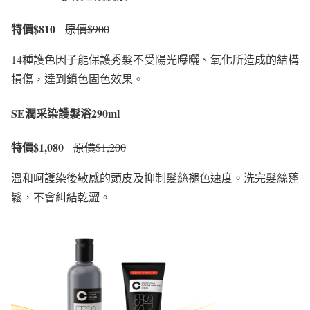
特價$810
原價$900
14種護色因子能保護秀髮不受陽光曝曬、氧化所造成的結構
損傷，達到鎖色固色效果。
SE潤采染護髮浴290ml
特價$1,080
原價$1,200
溫和呵護染後敏感的頭皮及抑制髮絲褪色速度。洗完髮絲蓬
鬆，不會糾結乾澀。