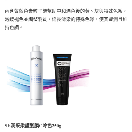
內含紫藍色素粒子能幫助中和漂色後的黃、灰與特殊色系，
減緩褪色並調整髮質，延長漂染的特殊色澤，使其豐潤且維
持色調。
SE潤采染護髮膜C冷色250g