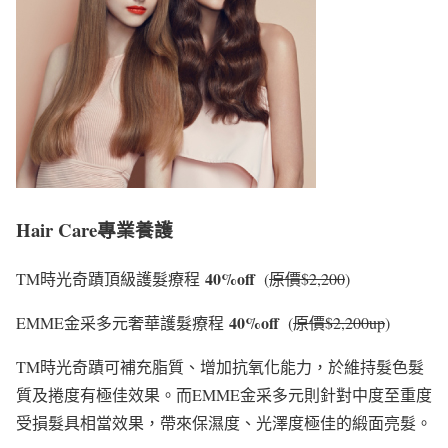
Hair Care專業養護
40%off
TM時光奇蹟頂級護髮療程
(
原價$2,200
)
40%off
EMME金采多元奢華護髮療程
(
原價$2,200up
)
TM時光奇蹟可補充脂質、增加抗氧化能力，於維持髮色髮
質及捲度有極佳效果。而EMME金采多元則針對中度至重度
受損髮具相當效果，帶來保濕度、光澤度極佳的緞面亮髮。