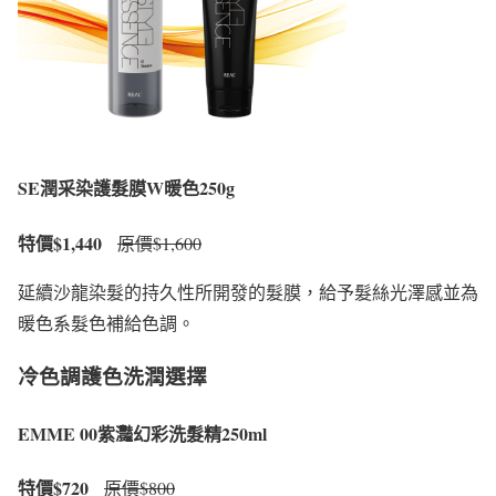
SE潤采染護髮膜W暖色250g
特價$1,440
原價$1,600
延續沙龍染髮的持久性所開發的髮膜，給予髮絲光澤感並為
暖色系髮色補給色調。
冷色調護色洗潤選擇
EMME 00紫灩幻彩洗髮精250ml
特價$720
原價$800