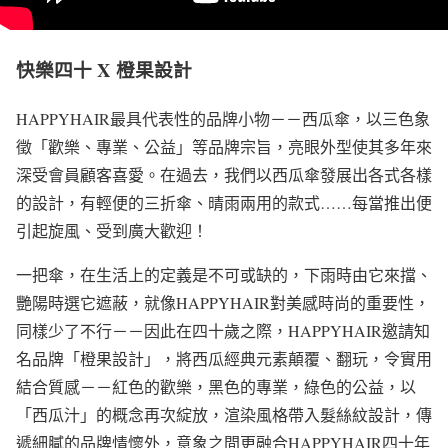
快樂四十 X 橙果設計
HAPPYHAIR最具代表性的品牌小物－－西瓜傘，以三色象
徵「歡樂、專業、公益」等品牌宗旨，亮眼外型使其多年來
深受會員顧客喜愛。在過去，我們以西瓜傘發展出各式各樣
的設計，有輕便的三折傘、晴雨兩用的款式……每當推出便
引起旋風、受到廣大歡迎！
一把傘，在生活上的定義是不可或缺的，下雨時由它來擋、
艷陽時選它遮蔽，就像HAPPYHAIR對美感時尚的重要性，
同樣少了不行－－因此在四十歲之際，HAPPYHAIR邀請知
名品牌「橙果設計」，將西瓜經典元素顛覆、翻玩，令實用
結合質感－－紅色的歡樂，黑色的專業，綠色的公益，以
「西瓜汁」的概念再次綻放，渲染風格帶入髮絲紋設計，傳
遞細膩的品牌情懷外，意象之間更融合HAPPYHAIR四十年