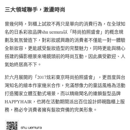
三大領域聯手，激盪時尚
曾幾何時，到櫃上試妝不再只是單向的消費行為，在全球知
名的日系彩妝品牌shu uemura以「時尚拍照盛會」的概念規
劃及氣氛營造下，對彩妝感興趣的消費者不僅能一對一體驗
全新妝容，更能感受髮妝造型的完整魅力，同時更能與精心
搭建的攝影棚景來場鏡頭前的時尚互動，因此廣受歡迎、人
氣始終居高不下。
於六月展開的「2017炫彩東京時尚拍照盛會」，更首度與台
灣知名的繪本作家幾米合作，充滿想像力的童話風格為活動
打造獨家立體互動式場景，而以精緻聞名的連鎖髮型品牌
HAPPYHAIR，也將在活動期間派出百位設計師親臨櫃上服
務，務必令消費者擁有髮妝齊備的完美形象。