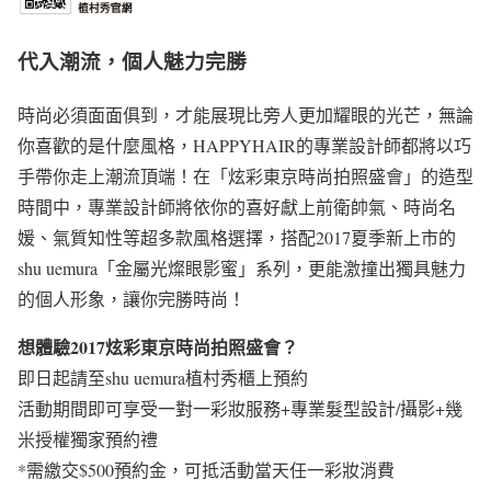
代入潮流，個人魅力完勝
時尚必須面面俱到，才能展現比旁人更加耀眼的光芒，無論
你喜歡的是什麼風格，HAPPYHAIR的專業設計師都將以巧
手帶你走上潮流頂端！在「炫彩東京時尚拍照盛會」的造型
時間中，專業設計師將依你的喜好獻上前衛帥氣、時尚名
媛、氣質知性等超多款風格選擇，搭配2017夏季新上市的
shu uemura「金屬光燦眼影蜜」系列，更能激撞出獨具魅力
的個人形象，讓你完勝時尚！
想體驗2017炫彩東京時尚拍照盛會？
即日起請至shu uemura植村秀櫃上預約
活動期間即可享受一對一彩妝服務+專業髮型設計/攝影+幾
米授權獨家預約禮
*需繳交$500預約金，可抵活動當天任一彩妝消費