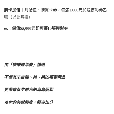
購卡加倍
｜凡儲值、購買卡券，每滿1,000元加送摸彩券乙
張（以此類推）
ex：儲值$5,000
元即可獲10張摸彩券
由「快樂週年慶」精選
不僅有來自義、美、英的輕奢精品
更帶來永生難忘的海島假期
為你的美感態度，經典加分