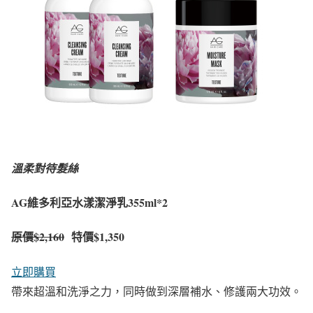
溫柔對待髮絲
AG維多利亞水漾潔淨乳355ml*2
原價
$2,160
特價$1,350
立即購買
帶來超溫和洗淨之力，同時做到深層補水、修護兩大功效。