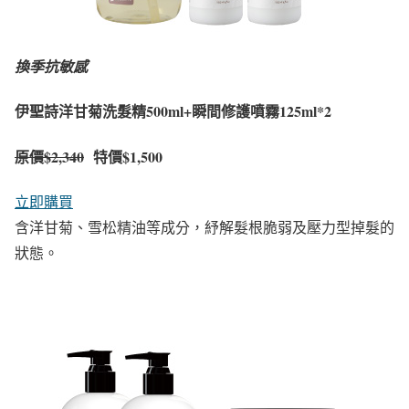
換季抗敏感
伊聖詩洋甘菊洗髮精500ml+瞬間修護噴霧125ml*2
原價
$2,340
特價$1,500
立即購買
含洋甘菊、雪松精油等成分，紓解髮根脆弱及壓力型掉髮的
狀態。