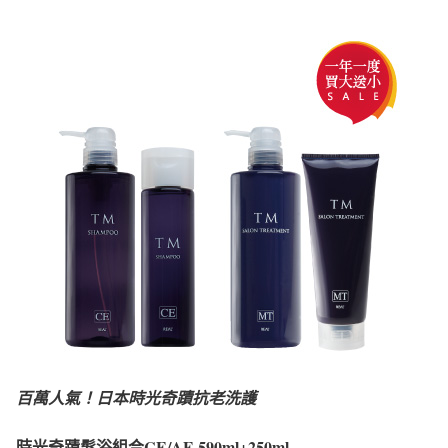
百萬人氣！日本時光奇蹟抗老洗護
時光奇蹟髮浴組合CE/AE 590ml+250ml