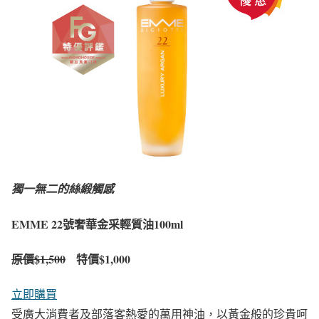
獨一無二的絲緞觸感
EMME 22號奢華金采輕質油100ml
原價
$1,500
特價$1,000
立即購買
受廣大消費者及部落客熱愛的萬用神油，以黃金般的珍貴呵