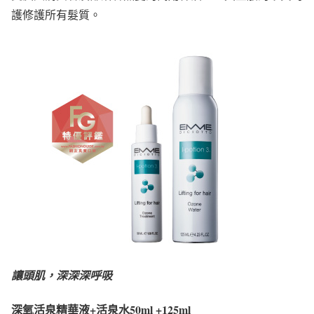
護修護所有髮質。
讓頭肌，深深深呼吸
深氧活泉精華液+活泉水50ml +125ml