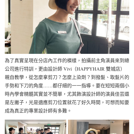
為了真實呈現在分店內工作的模樣，拍攝前主角演員來到總
公司進行特訓，更由設計師 Vivi（HAPPYHAIR 雙城店）
親自教學，從怎麼拿剪刀？怎麼上染劑？到撥髮、取髮片的
手勢和下刀的角度……都仔細的一一指導。要在短短兩個小
時內學會精髓其實並不簡單，尤其飾演設計師的演員佳芸還
是左撇子，光是適應剪刀位置就花了好久時間，可想而知要
成為真正的專業設計師有多難。