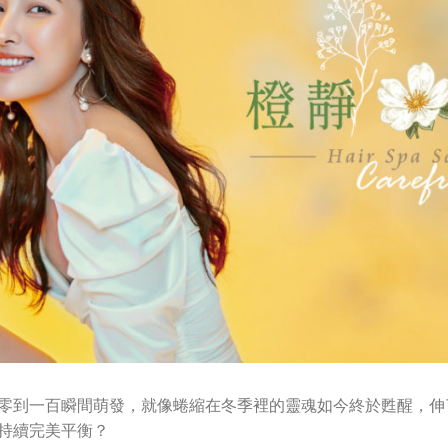
零到一百瞬間萌發，就像蜷縮在冬季裡的靈魂如今終於甦醒，伸
持續完美平衡？