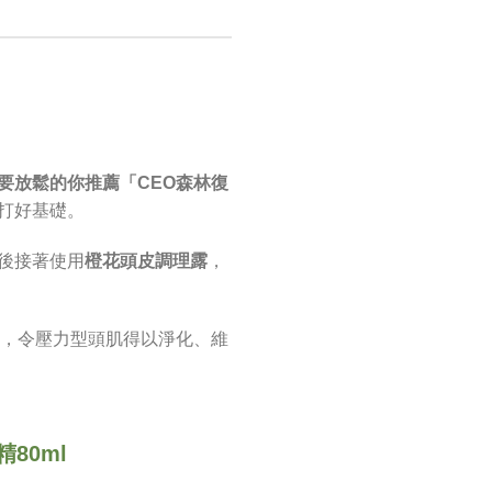
要放鬆的你推薦「
CEO
森林復
打好基礎。
後接著使用
橙花頭皮調理露
，
，令壓力型頭肌得以淨化、維
80ml