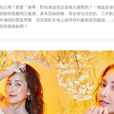
的人嗎？那麼「換季」對你來說想必是個大挑戰吧？！無論是身
你顯得既脆弱又敏感，原本思緒順暢，現在卻坑坑疤疤、工作動
本滿頭的豐盈秀髮，現在卻趴在地上撿掉得到處都是的髮絲……
與安穩接軌嗎？