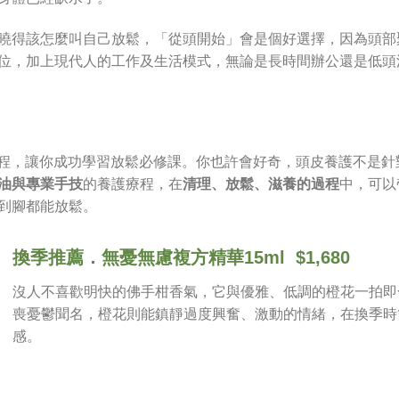
曉得該怎麼叫自己放鬆，「從頭開始」會是個好選擇，因為頭部
位，加上現代人的工作及生活模式，無論是長時間辦公還是低頭
養護療程，讓你成功學習放鬆必修課。你也許會好奇，頭皮養護不是
油與專業手技
的養護療程，在
清理、放鬆、滋養的過程
中，可以
到腳都能放鬆。
換季推薦．無憂無慮複方精華15ml $1,680
沒人不喜歡明快的佛手柑香氣，它與優雅、低調的橙花一拍即
喪憂鬱聞名，橙花則能鎮靜過度興奮、激動的情緒，在換季時
感。