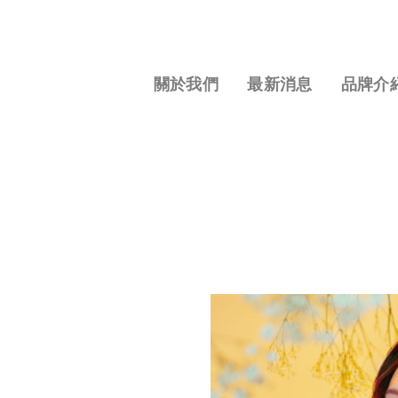
S
k
i
p
關於我們
最新消息
品牌介
t
o
c
o
n
t
e
n
t