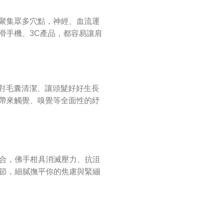
聚集眾多穴點，神經、血流運
滑手機、3C產品，都容易讓肩
針對毛囊清潔、讓頭髮好好生長
帶來觸覺、嗅覺等全面性的紓
合，佛手柑具消滅壓力、抗沮
節，細膩撫平你的焦慮與緊繃