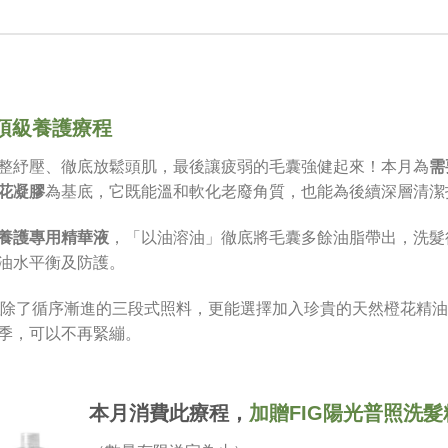
頂級養護療程
整紓壓、徹底放鬆頭肌，最後讓疲弱的毛囊強健起來！本月為
需
花凝膠
為基底，它既能溫和軟化老廢角質，也能為後續深層清潔
養護專用精華液
，「以油溶油」徹底將毛囊多餘油脂帶出，洗髮
油水平衡及防護。
除了循序漸進的三段式照料，更能選擇加入珍貴的天然橙花精油
季，可以不再緊繃。
本月消費此療程，
加贈FIG陽光普照洗髮精