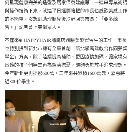
何呈現健康完美的造型及居家保養建議等，一連串專業術語
與操作技術下來，就連平日運籌帷幄的市長也感歎美感工作
的不簡單，沒想到助理聽見後冷靜回答市長：「要多練
習。」記者會上笑倒眾人。
不僅來到HAPPYHAIR埔墘店體驗美髮實習生的工作，市長
也特別提到新北市擁有全臺首創「新北學霸建教合作圓夢獎
學金」方案，除了陸續提高補助、更因疫情加碼，讓家境有
困難的孩子們無需再為經濟擔憂，能夠勇於放手追求理想。
今年新北更再提撥600萬，三年來共累積1600萬元，嘉惠將
近800位學生。