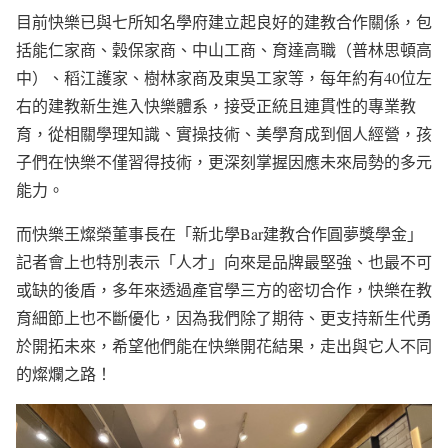
目前快樂已與七所知名學府建立起良好的建教合作關係，包
括能仁家商、穀保家商、中山工商、育達高職（普林思頓高
中）、稻江護家、樹林家商及東吳工家等，每年約有40位左
右的建教新生進入快樂體系，接受正統且連貫性的專業教
育，從相關學理知識、實操技術、美學育成到個人經營，孩
子們在快樂不僅習得技術，更深刻掌握因應未來局勢的多元
能力。
而快樂王燦榮董事長在「新北學Bar建教合作圓夢獎學金」
記者會上也特別表示「人才」向來是品牌最堅強、也最不可
或缺的後盾，多年來透過產官學三方的密切合作，快樂在教
育細節上也不斷優化，因為我們除了期待、更支持新生代勇
於開拓未來，希望他們能在快樂開花結果，走出與它人不同
的燦爛之路！